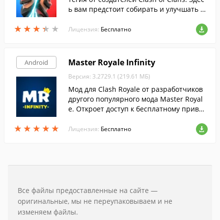
ь вам предстоит собирать и улучшать д
есятки хорошо знакомых карт и сражать
★
★
★
★
★
★
★
★
★
★
ся с многочисленными противниками н
Лицензия:
Бесплатно
а арене.
Master Royale Infinity
Android
Версия: 3.2729.1 (219.61 МБ)
Мод для Clash Royale от разработчиков
другого популярного мода Master Royal
e. Откроет доступ к бесплатному приват
ному серверу с уникальными игровыми
★
★
★
★
★
★
★
★
★
★
правилами.
Лицензия:
Бесплатно
Все файлы предоставленные на сайте —
оригинальные, мы не переупаковываем и не
изменяем файлы.