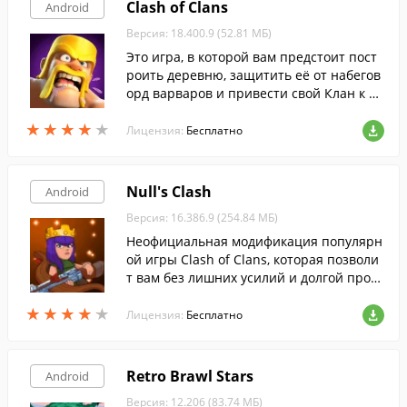
Clash of Clans
Android
Версия: 18.400.9 (52.81 МБ)
Это игра, в которой вам предстоит пост
роить деревню, защитить её от набегов
орд варваров и привести свой Клан к по
беде.
★
★
★
★
★
★
★
★
★
★
Лицензия:
Бесплатно
Null's Clash
Android
Версия: 16.386.9 (254.84 МБ)
Неофициальная модификация популярн
ой игры Clash of Clans, которая позволи
т вам без лишних усилий и долгой прока
чки получить неограниченные ресурсы
★
★
★
★
★
★
★
★
★
★
для строительства и тренировки войск.
Лицензия:
Бесплатно
Retro Brawl Stars
Android
Версия: 12.206 (83.74 МБ)