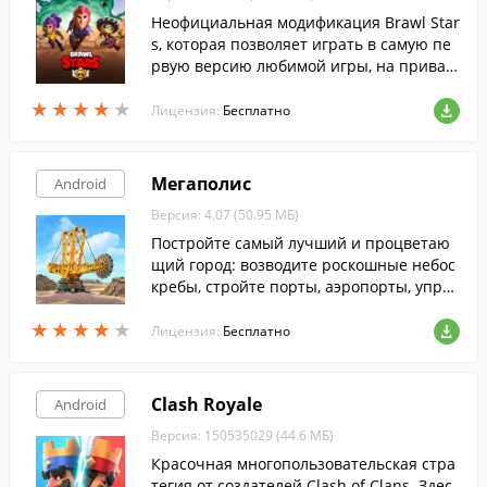
Неофициальная модификация Brawl Star
s, которая позволяет играть в самую пе
рвую версию любимой игры, на приват
ном сервере.
★
★
★
★
★
★
★
★
★
★
Лицензия:
Бесплатно
Мегаполис
Android
Версия: 4.07 (50.95 МБ)
Постройте самый лучший и процветаю
щий город: возводите роскошные небос
кребы, стройте порты, аэропорты, управ
ляйте бюджетами и благополучием жит
★
★
★
★
★
★
★
★
★
★
елей.
Лицензия:
Бесплатно
Clash Royale
Android
Версия: 150535029 (44.6 МБ)
Красочная многопользовательская стра
тегия от создателей Clash of Clans. Здес