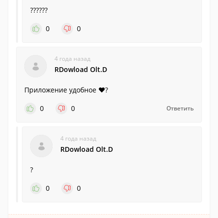
??????
0
0
4 года назад
RDowload Olt.D
Приложение удобное ❤️?
0
0
Ответить
4 года назад
RDowload Olt.D
?
0
0