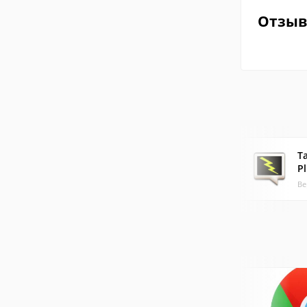
Отзы
T
P
Ве