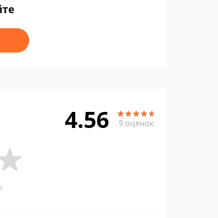
йте
4.56
9 оценок
и