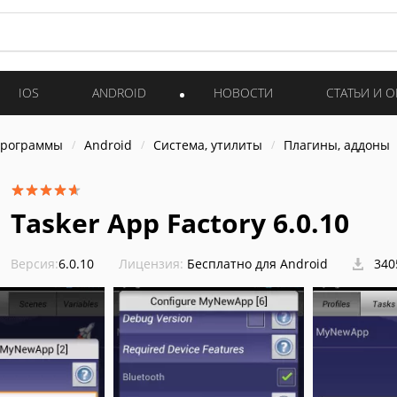
IOS
ANDROID
НОВОСТИ
СТАТЬИ И 
программы
Android
Система, утилиты
Плагины, аддоны
Tasker App Factory 6.0.10
Версия:
6.0.10
Лицензия:
Бесплатно для Android
340