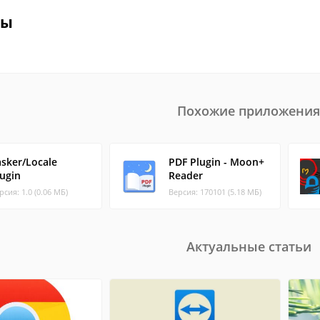
вы
Похожие приложения
asker/Locale
PDF Plugin - Moon+
lugin
Reader
рсия: 1.0 (0.06 МБ)
Версия: 170101 (5.18 МБ)
Актуальные статьи