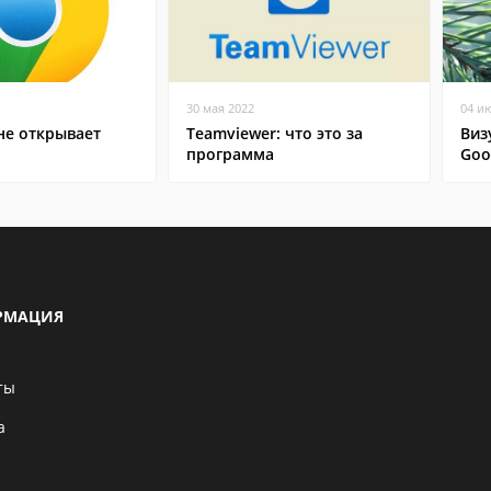
30 мая 2022
04 и
не открывает
Teamviewer: что это за
Виз
программа
Goo
РМАЦИЯ
ты
а