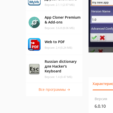
Версия: 2.1.1 (2.97 МБ)
App Cloner Premium
& Add-ons
Версия: 3.6.8 (8.06 МБ)
Web to PDF
Версия: 2.4 (0.24 МБ)
Russian dictionary
для Hacker's
Keyboard
Версия: 1.4 (0.47 МБ)
Характери
Все программы →
Версия
6.0.10