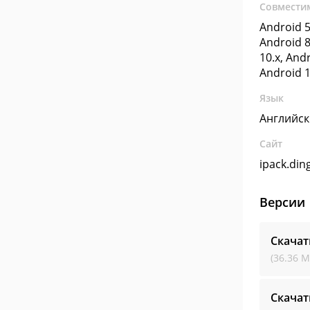
Совмести
Android 5
Android 8
10.x, Andr
Android 1
Язык
Английс
Сайт
ipack.din
Версии
Скачат
(36.36 М
Скачат