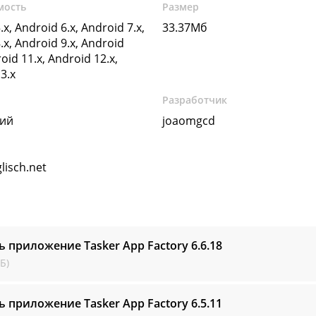
мость
Размер
.x, Android 6.x, Android 7.x,
33.37Мб
.x, Android 9.x, Android
oid 11.x, Android 12.x,
3.x
Разработчик
кий
joaomgcd
glisch.net
ь приложение Tasker App Factory
6.6.18
Б)
ь приложение Tasker App Factory
6.5.11