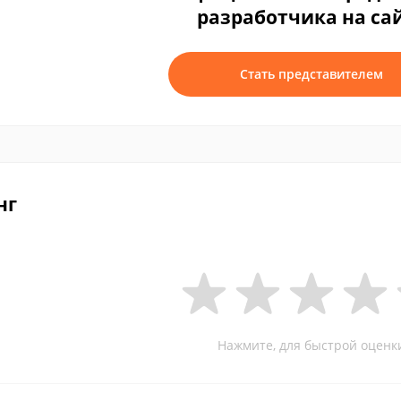
разработчика на са
Стать представителем
нг
Нажмите, для быстрой оценк