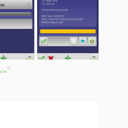
?
усы