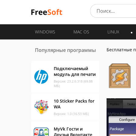
WINDOWS
MAC OS
LINUX
Популярные программы
Бесплатные 
Подключаемый
модуль для печати
Версия: 23.2.6.318 (69.88
МБ)
10 Sticker Packs for
WA
Версия: 1.0 (16.53 МБ)
MyVk Гости и
Друзья Вконтакте