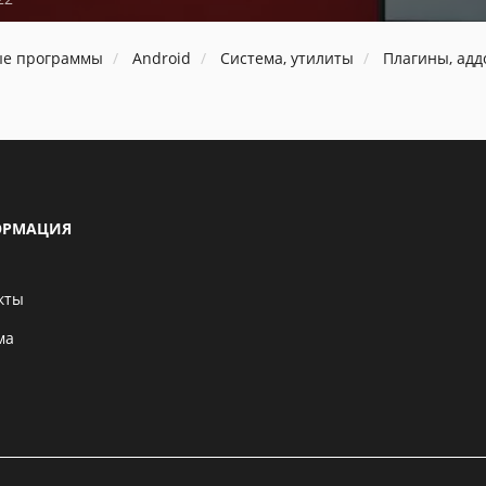
ые программы
Android
Система, утилиты
Плагины, ад
РМАЦИЯ
кты
ма