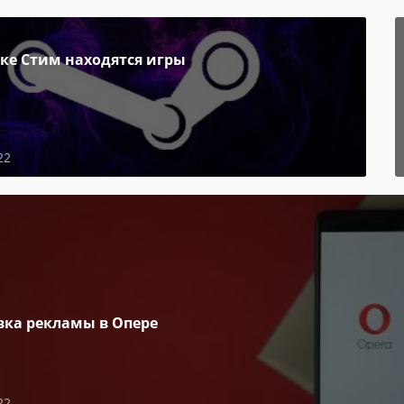
пке Стим находятся игры
22
вка рекламы в Опере
22