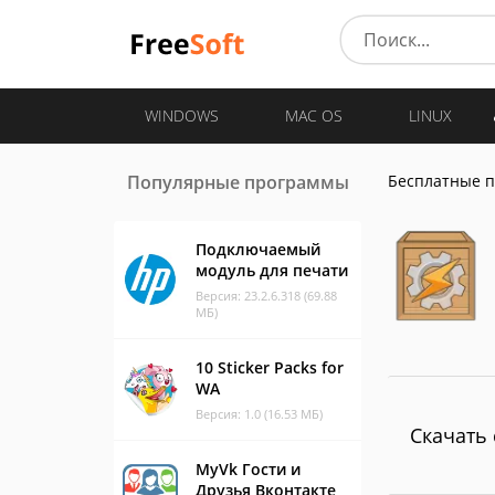
WINDOWS
MAC OS
LINUX
Популярные программы
Бесплатные 
Подключаемый
модуль для печати
Версия: 23.2.6.318 (69.88
МБ)
10 Sticker Packs for
WA
Версия: 1.0 (16.53 МБ)
Скачать 
MyVk Гости и
Друзья Вконтакте