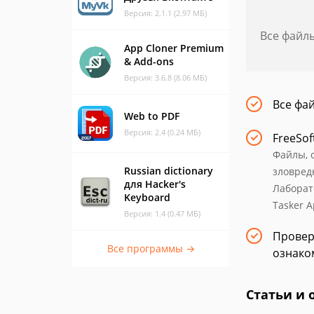
Версия: 2.1.1 (2.97 МБ)
Все файл
App Cloner Premium
& Add-ons
Версия: 3.6.8 (8.06 МБ)
Все фа
Web to PDF
Версия: 2.4 (0.24 МБ)
FreeSof
Файлы, 
Russian dictionary
зловред
для Hacker's
Лаборат
Keyboard
Tasker A
Версия: 1.4 (0.47 МБ)
Провер
Все программы →
ознаком
Статьи и 