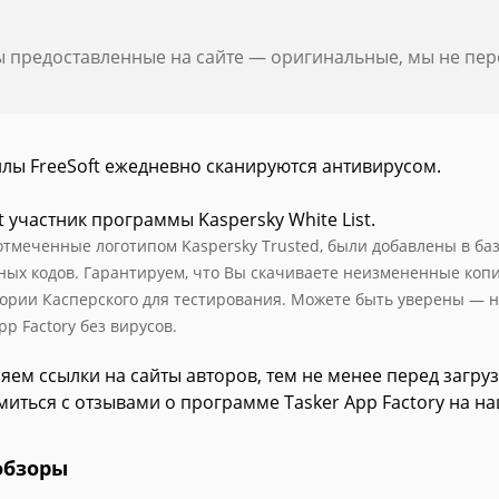
ы предоставленные на сайте — оригинальные, мы не пе
йлы FreeSoft ежедневно сканируются антивирусом.
t участник программы Kaspersky White List.
отмеченные логотипом Kaspersky Trusted, были добавлены в базу
ных кодов. Гарантируем, что Вы скачиваете неизмененные коп
ории Касперского для тестирования. Можете быть уверены — н
pp Factory без вирусов.
яем ссылки на сайты авторов, тем не менее перед загру
иться с отзывами о программе Tasker App Factory на на
обзоры