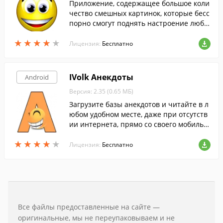
Приложение, содержащее большое коли
чество смешных картинок, которые бесс
порно смогут поднять настроение любо
му.
★
★
★
★
★
★
★
★
★
★
Лицензия:
Бесплатно
IVolk Анекдоты
Android
Версия: 2.35 (0.65 МБ)
Загрузите базы анекдотов и читайте в л
юбом удобном месте, даже при отсутств
ии интернета, прямо со своего мобильн
ого устройства.
★
★
★
★
★
★
★
★
★
★
Лицензия:
Бесплатно
Все файлы предоставленные на сайте —
оригинальные, мы не переупаковываем и не