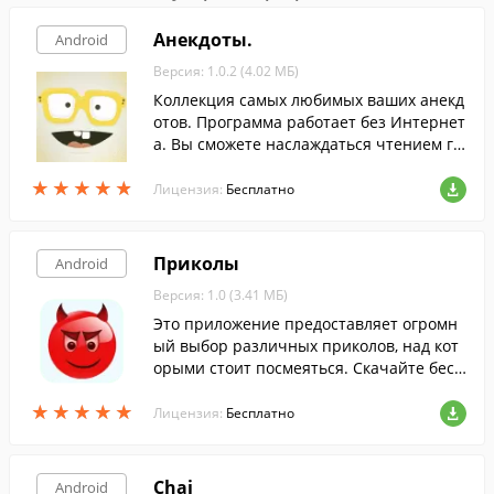
Анекдоты.
Android
Версия: 1.0.2 (4.02 МБ)
Коллекция самых любимых ваших анекд
отов. Программа работает без Интернет
а. Вы сможете наслаждаться чтением гд
е-бы Вы не находились в метро, дома ил
★
★
★
★
★
★
★
★
★
★
и в командировке.
Лицензия:
Бесплатно
Приколы
Android
Версия: 1.0 (3.41 МБ)
Это приложение предоставляет огромн
ый выбор различных приколов, над кот
орыми стоит посмеяться. Скачайте бесп
латно с FreeSoft.
★
★
★
★
★
★
★
★
★
★
Лицензия:
Бесплатно
Chai
Android