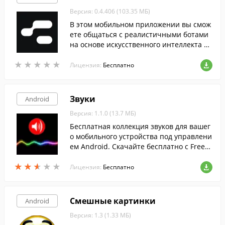
Версия: 0.4.406 (103.35 МБ)
В этом мобильном приложении вы смож
ете общаться с реалистичными ботами
на основе искусственного интеллекта и
даже создавать своих собственных уник
★
★
★
★
★
★
★
★
★
★
альных персонажей.
Лицензия:
Бесплатно
Звуки
Android
Версия: 1.1.0 (13.7 МБ)
Бесплатная коллекция звуков для вашег
о мобильного устройства под управлени
ем Android. Скачайте бесплатно с FreeS
oft.
★
★
★
★
★
★
★
★
★
★
Лицензия:
Бесплатно
Смешные картинки
Android
Версия: 1.3 (1.33 МБ)