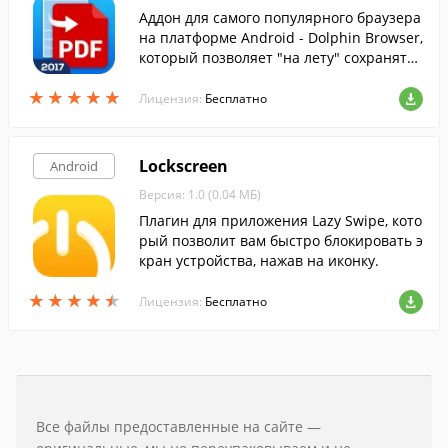
Аддон для самого популярного браузера
на платформе Android - Dolphin Browser,
который позволяет "на лету" сохранять
открытые веб-страницы в PDF-документ.
★
★
★
★
★
★
★
★
★
★
Лицензия:
Бесплатно
Lockscreen
Android
Версия: 1.0 (0.04 МБ)
Плагин для приложения Lazy Swipe, кото
рый позволит вам быстро блокировать э
кран устройства, нажав на иконку.
★
★
★
★
★
★
★
★
★
★
Лицензия:
Бесплатно
Все файлы предоставленные на сайте —