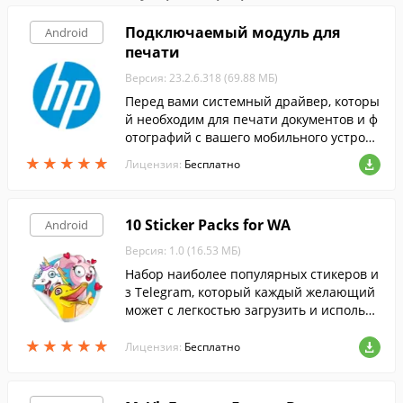
Подключаемый модуль для
Android
печати
Версия: 23.2.6.318 (69.88 МБ)
Перед вами системный драйвер, которы
й необходим для печати документов и ф
отографий с вашего мобильного устройс
тва на принтерах HP.
★
★
★
★
★
★
★
★
★
★
Лицензия:
Бесплатно
10 Sticker Packs for WA
Android
Версия: 1.0 (16.53 МБ)
Набор наиболее популярных стикеров и
з Telegram, который каждый желающий
может с легкостью загрузить и использо
вать в WhatsApp.
★
★
★
★
★
★
★
★
★
★
Лицензия:
Бесплатно