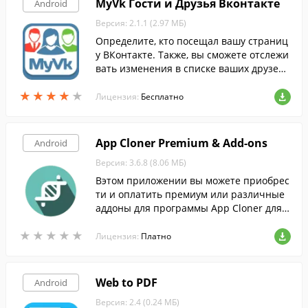
MyVk Гости и Друзья Вконтакте
Android
Версия: 2.1.1 (2.97 МБ)
Определите, кто посещал вашу страниц
у ВКонтакте. Также, вы сможете отслежи
вать изменения в списке ваших друзей,
что поможет определить, кто и когда уда
★
★
★
★
★
★
★
★
★
★
лился из ваших контактов.
Лицензия:
Бесплатно
App Cloner Premium & Add-ons
Android
Версия: 3.6.8 (8.06 МБ)
Вэтом приложении вы можете приобрес
ти и оплатить премиум или различные
аддоны для программы App Cloner для A
ndroid.
★
★
★
★
★
★
★
★
★
★
Лицензия:
Платно
Web to PDF
Android
Версия: 2.4 (0.24 МБ)