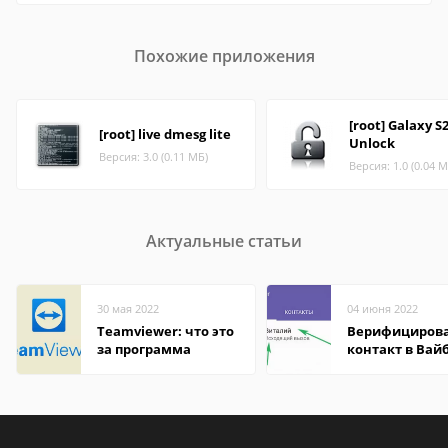
Похожие приложения
[root] Galaxy S
[root] live dmesg lite
Unlock
Версия: 3.0 (0.11 МБ)
Версия: 1.0 (0.04 М
Актуальные статьи
30 мая 2022
04 июня 2022
Teamviewer: что это
Верифициров
за программа
контакт в Вай
что это значит