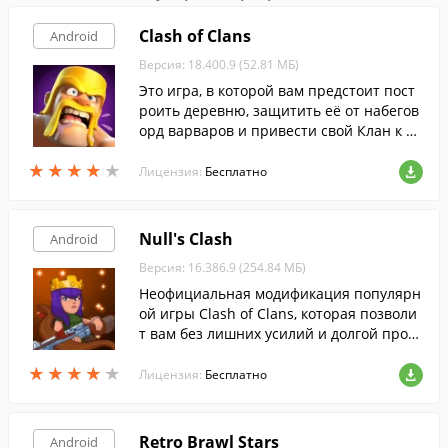
Clash of Clans
Android
Версия: 18.400.9 (52.81 МБ)
Это игра, в которой вам предстоит пост
роить деревню, защитить её от набегов
орд варваров и привести свой Клан к по
беде.
★
★
★
★
★
★
★
★
★
★
Лицензия:
Бесплатно
Null's Clash
Android
Версия: 16.386.9 (254.84 МБ)
Неофициальная модификация популярн
ой игры Clash of Clans, которая позволи
т вам без лишних усилий и долгой прока
чки получить неограниченные ресурсы
★
★
★
★
★
★
★
★
★
★
для строительства и тренировки войск.
Лицензия:
Бесплатно
Retro Brawl Stars
Android