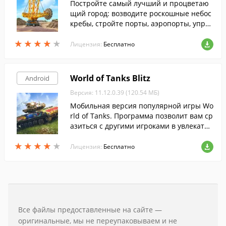
Постройте самый лучший и процветаю
щий город: возводите роскошные небос
кребы, стройте порты, аэропорты, управ
ляйте бюджетами и благополучием жит
★
★
★
★
★
★
★
★
★
★
елей.
Лицензия:
Бесплатно
World of Tanks Blitz
Android
Версия: 11.12.0.39 (120.54 МБ)
Мобильная версия популярной игры Wo
rld of Tanks. Программа позволит вам ср
азиться с другими игроками в увлекател
ьных боях 7 на 7 на более, чем 100 леге
★
★
★
★
★
★
★
★
★
★
ндарных боевых машинах.
Лицензия:
Бесплатно
Все файлы предоставленные на сайте —
оригинальные, мы не переупаковываем и не