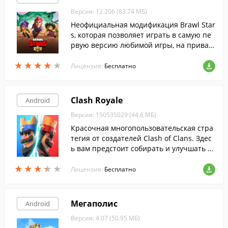
Версия: 12.206 (83.74 МБ)
Неофициальная модификация Brawl Star
s, которая позволяет играть в самую пе
рвую версию любимой игры, на приват
ном сервере.
★
★
★
★
★
★
★
★
★
★
Лицензия:
Бесплатно
Clash Royale
Android
Версия: 150535029 (44.6 МБ)
Красочная многопользовательская стра
тегия от создателей Clash of Clans. Здес
ь вам предстоит собирать и улучшать д
есятки хорошо знакомых карт и сражать
★
★
★
★
★
★
★
★
★
★
ся с многочисленными противниками н
Лицензия:
Бесплатно
а арене.
Мегаполис
Android
Версия: 4.07 (50.95 МБ)