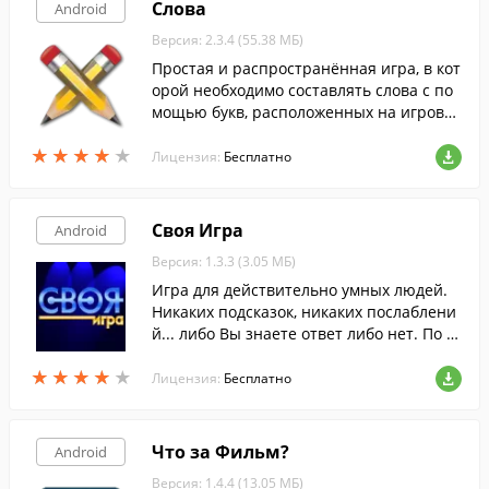
Слова
Android
Версия: 2.3.4 (55.38 МБ)
Простая и распространённая игра, в кот
орой необходимо составлять слова с по
мощью букв, расположенных на игрово
м поле.
★
★
★
★
★
★
★
★
★
★
Лицензия:
Бесплатно
Своя Игра
Android
Версия: 1.3.3 (3.05 МБ)
Игра для действительно умных людей.
Никаких подсказок, никаких послаблени
й... либо Вы знаете ответ либо нет. По м
отивам телевикторины "Своя Игра" ( Jeo
★
★
★
★
★
★
★
★
★
★
pardy ).
Лицензия:
Бесплатно
Что за Фильм?
Android
Версия: 1.4.4 (13.05 МБ)