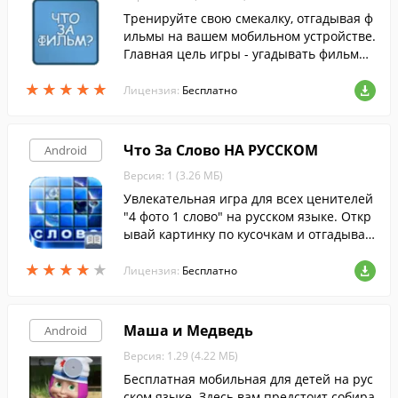
Тренируйте свою смекалку, отгадывая ф
ильмы на вашем мобильном устройстве.
Главная цель игры - угадывать фильмы
по их кадрам.
★
★
★
★
★
★
★
★
★
★
Лицензия:
Бесплатно
Что За Слово НА РУССКОМ
Android
Версия: 1 (3.26 МБ)
Увлекательная игра для всех ценителей
"4 фото 1 слово" на русском языке. Откр
ывай картинку по кусочкам и отгадывай
слово.
★
★
★
★
★
★
★
★
★
★
Лицензия:
Бесплатно
Маша и Медведь
Android
Версия: 1.29 (4.22 МБ)
Бесплатная мобильная для детей на рус
ском языке. Здесь вам предстоит собира