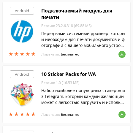
Подключаемый модуль для
Android
печати
Версия: 23.2.6.318 (69.88 МБ)
Перед вами системный драйвер, которы
й необходим для печати документов и ф
отографий с вашего мобильного устройс
тва на принтерах HP.
★
★
★
★
★
★
★
★
★
★
Лицензия:
Бесплатно
10 Sticker Packs for WA
Android
Версия: 1.0 (16.53 МБ)
Набор наиболее популярных стикеров и
з Telegram, который каждый желающий
может с легкостью загрузить и использо
вать в WhatsApp.
★
★
★
★
★
★
★
★
★
★
Лицензия:
Бесплатно