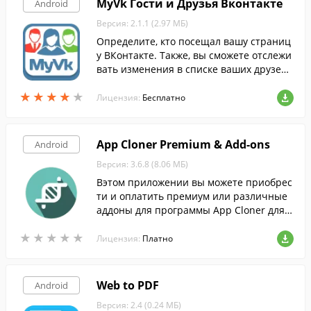
MyVk Гости и Друзья Вконтакте
Android
Версия: 2.1.1 (2.97 МБ)
Определите, кто посещал вашу страниц
у ВКонтакте. Также, вы сможете отслежи
вать изменения в списке ваших друзей,
что поможет определить, кто и когда уда
★
★
★
★
★
★
★
★
★
★
лился из ваших контактов.
Лицензия:
Бесплатно
App Cloner Premium & Add-ons
Android
Версия: 3.6.8 (8.06 МБ)
Вэтом приложении вы можете приобрес
ти и оплатить премиум или различные
аддоны для программы App Cloner для A
ndroid.
★
★
★
★
★
★
★
★
★
★
Лицензия:
Платно
Web to PDF
Android
Версия: 2.4 (0.24 МБ)