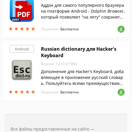
Аддон для самого популярного браузера
на платформе Android - Dolphin Browser,
который позволяет "на лету" сохранять
открытые веб-страницы в PDF-документ.
★
★
★
★
★
★
★
★
★
★
Лицензия:
Бесплатно
Russian dictionary для Hacker's
Android
Keyboard
Версия: 1.4 (0.47 МБ)
Дополнение для Hacker's Keyboard, доба
вляющее в приложение русский словар
ь. Пользуйтесь всеми преимуществами
этой клавиатуры, установив русскую рас
★
★
★
★
★
★
★
★
★
★
Лицензия:
Бесплатно
кладку.
Все файлы предоставленные на сайте —