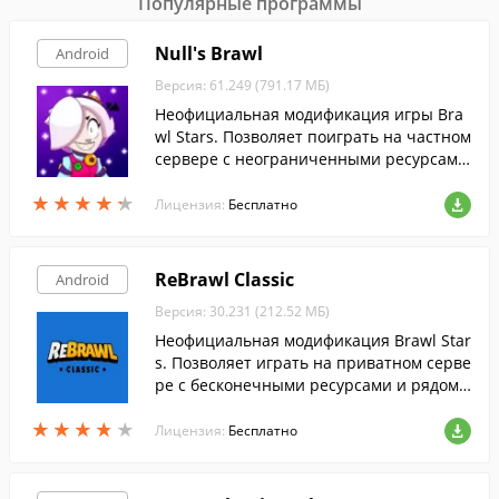
Популярные программы
Null's Brawl
Android
Версия: 61.249 (791.17 МБ)
Неофициальная модификация игры Bra
wl Stars. Позволяет поиграть на частном
сервере с неограниченными ресурсами,
а также поддержкой читов, без риска по
★
★
★
★
★
★
★
★
★
★
лучить бан.
Лицензия:
Бесплатно
ReBrawl Classic
Android
Версия: 30.231 (212.52 МБ)
Неофициальная модификация Brawl Star
s. Позволяет играть на приватном серве
ре с бесконечными ресурсами и рядом
других приятных улучшений.
★
★
★
★
★
★
★
★
★
★
Лицензия:
Бесплатно