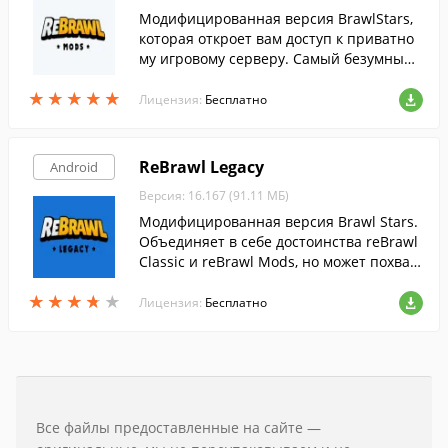
Модифицированная версия BrawlStars,
которая откроет вам доступ к приватно
му игровому серверу. Самый безумный
сервер от reBrawl, с полностью изменен
★
★
★
★
★
★
★
★
★
★
ным балансом.
Лицензия:
Бесплатно
ReBrawl Legacy
Android
Версия: 16.167 (91.11 МБ)
Модифицированная версия Brawl Stars.
Объединяет в себе достоинства reBrawl
Classic и reBrawl Mods, но может похвас
таться поддержкой устаревших и слабы
★
★
★
★
★
★
★
★
★
★
х мобильных устройств.
Лицензия:
Бесплатно
Все файлы предоставленные на сайте —