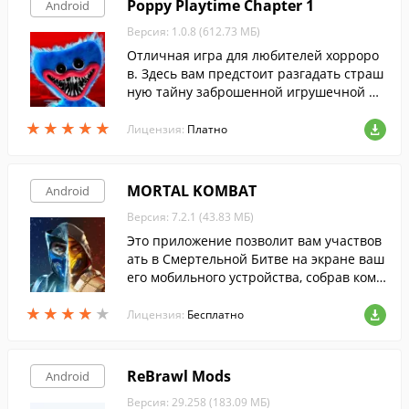
Poppy Playtime Chapter 1
Android
Версия: 1.0.8 (612.73 МБ)
Отличная игра для любителей хорроро
в. Здесь вам предстоит разгадать страш
ную тайну заброшенной игрушечной фа
брики и спастись от жуткого монстра, сл
★
★
★
★
★
★
★
★
★
★
едующего за вами по пятам.
Лицензия:
Платно
MORTAL KOMBAT
Android
Версия: 7.2.1 (43.83 МБ)
Это приложение позволит вам участвов
ать в Смертельной Битве на экране ваш
его мобильного устройства, собрав кома
нду лучших бойцов и сойдясь с врагом в
★
★
★
★
★
★
★
★
★
★
жестоких битвах 3 на 3.
Лицензия:
Бесплатно
ReBrawl Mods
Android
Версия: 29.258 (183.09 МБ)