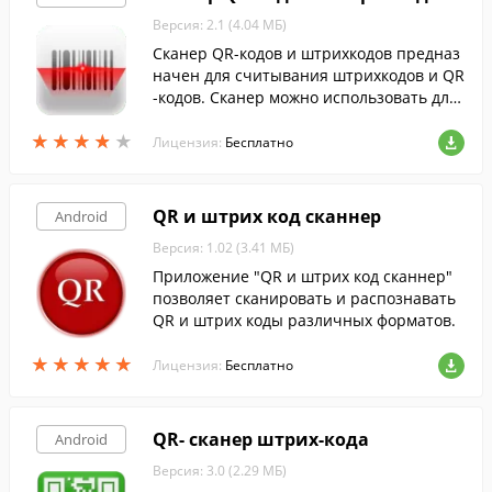
Версия: 2.1 (4.04 МБ)
Сканер QR-кодов и штрихкодов предназ
начен для считывания штрихкодов и QR
-кодов. Сканер можно использовать для
считывания разнообразных форматов
★
★
★
★
★
★
★
★
★
★
штрихкодов и QR-кодов.
Лицензия:
Бесплатно
QR и штрих код сканнер
Android
Версия: 1.02 (3.41 МБ)
Приложение "QR и штрих код сканнер"
позволяет сканировать и распознавать
QR и штрих коды различных форматов.
★
★
★
★
★
★
★
★
★
★
Лицензия:
Бесплатно
QR- сканер штрих-кода
Android
Версия: 3.0 (2.29 МБ)