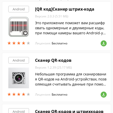
[QR код]Сканер штрих-кода
Android
Версия: 2.0.3 (5.51 МБ)
Это приложение поможет вам расшифр
овать одномерные и двухмерные коды,
при помощи камеры вашего Android-уст
ройства.
★
★
★
★
★
★
★
★
★
★
Лицензия:
Бесплатно
Сканер QR-кодов
Android
Версия: 1.2.39 (25.17 МБ)
Небольшая программа для сканировани
я QR-кодов на Android-устройствах, позв
оляющая считывать данные при помощ
и камеры гаджета или с изображений в
★
★
★
★
★
★
★
★
★
★
галерее.
Лицензия:
Бесплатно
Сканер QR-кодов и штрихкодов
Android