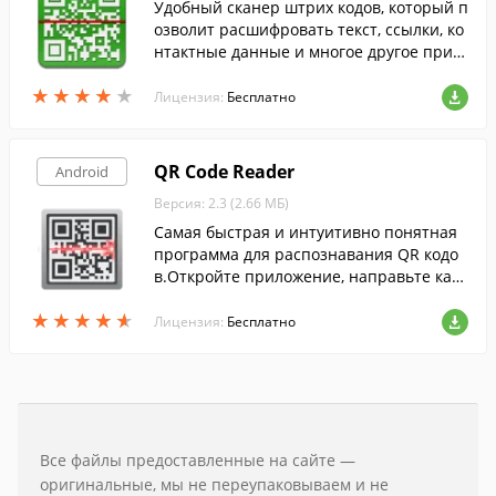
Удобный сканер штрих кодов, который п
озволит расшифровать текст, ссылки, ко
нтактные данные и многое другое при п
омощи камеры вашего устройства.
★
★
★
★
★
★
★
★
★
★
Лицензия:
Бесплатно
QR Code Reader
Android
Версия: 2.3 (2.66 МБ)
Самая быстрая и интуитивно понятная
программа для распознавания QR кодо
в.Откройте приложение, направьте кам
еру на код и все готово! Не нужно жать к
★
★
★
★
★
★
★
★
★
★
нопку, чтобы отсканировать.
Лицензия:
Бесплатно
Все файлы предоставленные на сайте —
оригинальные, мы не переупаковываем и не