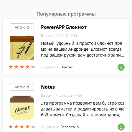
Популярные программы
PowerAPP Блокнот
Android
Версия: 2.7 (5.15 МБ)
Новый, удобный и простой блокнот пря
мо на вашем Андроиде. Блокнот всегда
под вашей рукой, вам достаточно запис
ать то, что вы хотите сделать или не заб
★
★
★
★
★
★
★
★
★
★
ыть, вы можете его даже не сохранять, о
Лицензия:
Платно
н сделает это за вас.
Notes
Android
Версия: 7.5.3 (33.27 МБ)
Эта программа позволит вам быстро соз
давать заметки и редактировать их в лю
бой момент.Создавайте напоминания, с
писки дел или покупок, синхронизируйт
★
★
★
★
★
★
★
★
★
★
е их при помощи облачного хранилищ
Лицензия:
Бесплатно