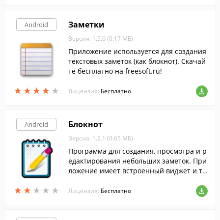
а...
Заметки
Android
Версия: 1.5.6 (0.17 МБ)
Приложение используется для создания
текстовых заметок (как блокнот). Скачай
те бесплатно на freesoft.ru!
★
★
★
★
★
★
★
★
★
★
Лицензия:
Бесплатно
Блокнот
Android
Версия: 1.2.1 (0.65 МБ)
Программа для создания, просмотра и р
едактирования небольших заметок. При
ложение имеет встроенный виджет и та
ким образом вы можете разместить ваш
★
★
★
★
★
★
★
★
★
★
и заметки на рабочем столе.
Лицензия:
Бесплатно