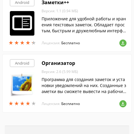
Заметки++
Android
Версия: 1.1 (0.94 МБ)
Приложение для удобной работы и хран
ения текстовых заметок. Обладает прос
тым, быстрым и дружелюбным интерфе
йсом.
★
★
★
★
★
★
★
★
★
★
Лицензия:
Бесплатно
Организатор
Android
Версия: 2.6 (5.99 МБ)
Программа для создания заметок и уста
новки уведомлений на них. Созданные з
аметки вы сможете вывести на рабочий
стол, использовав встроенный виджет.
★
★
★
★
★
★
★
★
★
★
Лицензия:
Бесплатно