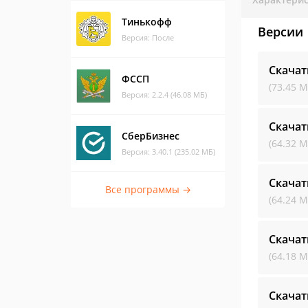
Тинькофф
Версии
Версия: После
Скача
ФССП
(73.45 М
Версия: 2.2.4 (46.08 МБ)
Скача
СберБизнес
(64.32 М
Версия: 3.40.1 (235.02 МБ)
Скача
Все программы →
(64.24 М
Скача
(64.18 М
Скача