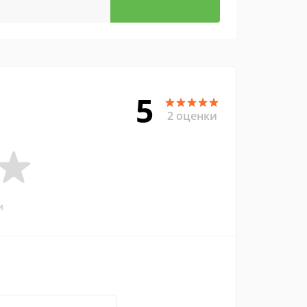
5
2 оценки
и