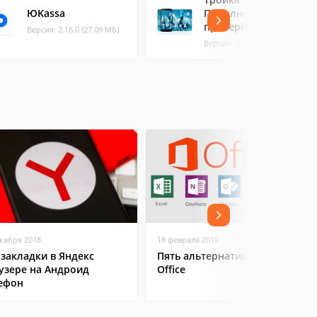
ЮKassa
Пополнение и
проверка
Версия: 2.16.0 (27.09 МБ)
Версия: 3.19.95 (22.72 МБ)
екабря 2018
18 февраля 2019
 закладки в Яндекс
Пять альтернатив Microsoft
узере на Андроид
Office
ефон