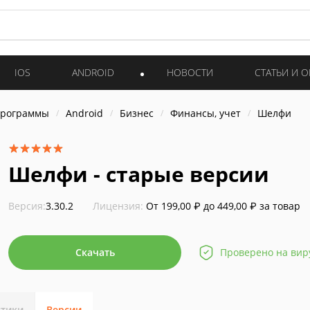
IOS
ANDROID
НОВОСТИ
СТАТЬИ И 
программы
Android
Бизнес
Финансы, учет
Шелфи
Шелфи - старые версии
Версия:
3.30.2
Лицензия:
От 199,00 ₽ до 449,00 ₽ за товар
Скачать
Проверено на вир
стики
Версии