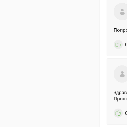
Попр
Здрав
Прошу