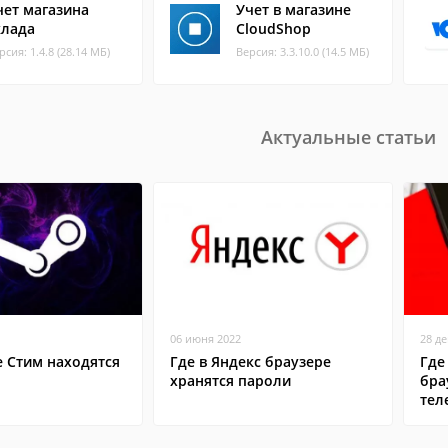
чет магазина
Учет в магазине
клада
CloudShop
рсия: 1.4.8 (28.14 МБ)
Версия: 3.3.10.0 (14.5 МБ)
Актуальные статьи
06 июня 2022
28 д
е Стим находятся
Где в Яндекс браузере
Где
хранятся пароли
бра
тел