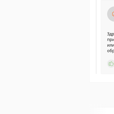
Здр
при
или
обр