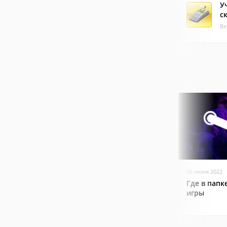
У
с
Ве
06 июня 2022
Где в папк
игры