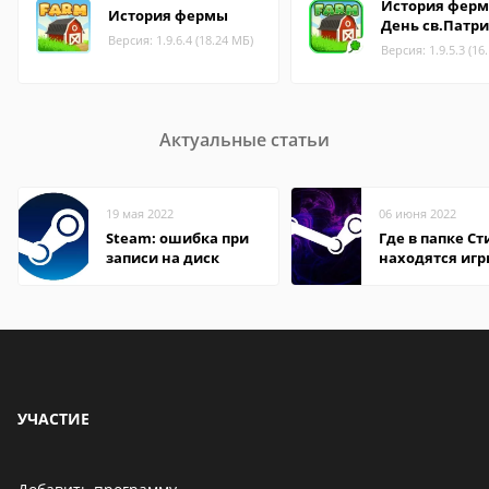
История ферм
История фермы
День св.Патр
Версия: 1.9.6.4 (18.24 МБ)
Версия: 1.9.5.3 (16
Актуальные статьи
19 мая 2022
06 июня 2022
Steam: ошибка при
Где в папке С
записи на диск
находятся иг
УЧАСТИЕ