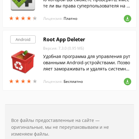
те ли вы права суперпользователя на в
ашем мобильном устройстве.
★
★
★
★
★
★
★
★
★
★
Лицензия:
Платно
Root App Deleter
Android
Версия: 7.3.0 (0.95 МБ)
Удобная программа для управления рут
ованными Android-устройствами. Позво
ляет замораживать и удалять системны
е приложения,а также многое другое.
★
★
★
★
★
★
★
★
★
★
Лицензия:
Бесплатно
Все файлы предоставленные на сайте —
оригинальные, мы не переупаковываем и не
изменяем файлы.