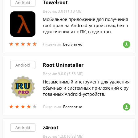
Towelroot
Android
Версия: 3.0 (11.13 МБ)
Мобильное приложение для получения
root-прав на Android-устройствах, без п
одключения их к ПК, в один тап.
★
★
★
★
★
★
★
★
★
★
Лицензия:
Бесплатно
Root Uninstaller
Android
Версия: 9.0.0 (5.55 МБ)
Незаменимый инструмент для удаления
обычных и системных приложений с ру
тованных Android-устройств.
★
★
★
★
★
★
★
★
★
★
Лицензия:
Бесплатно
z4root
Android
Версия: 1.3.0 (0.93 МБ)