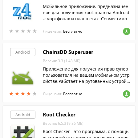
Мобильное приложение, предназначен
ное для получения root-прав на Android
-смартфонах и планшетах. Совместимо с
устройствами большинства производит
★
★
★
★
★
★
★
★
★
★
елей и доступно бесплатно.
Лицензия:
Бесплатно
ChainsDD Superuser
Android
Версия: 3.3 (1.43 МБ)
Приложение для получения прав супер
пользователя на вашем мобильном устр
ойстве.Работает на рутованных устройс
твах.
★
★
★
★
★
★
★
★
★
★
Лицензия:
Бесплатно
Root Checker
Android
Версия: 6.5.3 (9.86 МБ)
Root Checker - это программа, с помощь
ю которой вы сможете проверить, имее