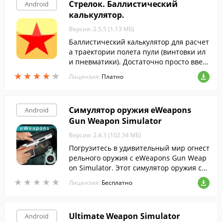
Стрелок. Баллистический
Android
калькулятор.
Версия: 2.5.5 (1.13 МБ)
Баллистический калькулятор для расчет
а траектории полета пули (винтовки ил
и пневматики). Достаточно просто ввест
и параметры и нажать кнопку "Рассчита
★
★
★
★
★
★
★
★
★
★
Лицензия:
Платно
ть".
Симулятор оружия eWeapons
Android
Gun Weapon Simulator
Версия: 2.4.3 (102.34 МБ)
Погрузитесь в удивительный мир огнест
рельного оружия с eWeapons Gun Weap
on Simulator. Этот симулятор оружия соз
дан для всех тех, кто любит тиры и игры
★
★
★
★
★
★
★
★
★
★
Лицензия:
Бесплатно
с оружием.
Ultimate Weapon Simulator
Android