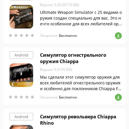
Версия: 5.50 (82.73 МБ)
Ultimate Weapon Simulator с 25 видами о
ружия создан специально для вас. Это н
ечто особенное для всех любителей ору
жия и всех тех, кто любит стрелять из от
★
★
★
★
★
★
★
★
★
★
личного огнестрельного оружия и оруж
Лицензия:
Бесплатно
ия.
Симулятор огнестрельного
Android
оружия Chiappa
Версия: 5.0 (70 МБ)
Мы сделали этот симулятор оружия для
всех любителей огнестрельного оружия
и особенно для поклонников Chiappa Fir
earms Company.
★
★
★
★
★
★
★
★
★
★
Лицензия:
Бесплатно
Симулятор револьвера Chiappa
Android
Rhino