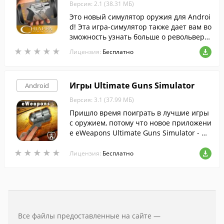
Версия: 2.1 (38.31 МБ)
Это новый симулятор оружия для Androi
d! Эта игра-симулятор также дает вам во
зможность узнать больше о револьвера
х Chiappa Rhino.
★
★
★
★
★
★
★
★
★
★
Лицензия:
Бесплатно
Игры Ultimate Guns Simulator
Android
Версия: 3.1 (37.99 МБ)
Пришло время поиграть в лучшие игры
с оружием, потому что новое приложени
е eWeapons Ultimate Guns Simulator - Gu
n Games готово для вас!
★
★
★
★
★
★
★
★
★
★
Лицензия:
Бесплатно
Все файлы предоставленные на сайте —