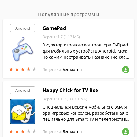
Популярные программы
GamePad
Android
Версия: 1.7 (1.13 МБ)
Эмулятор игрового контроллера D-Dpad
для мобильных устройств Android. Мож
но самим настраивать назначение клав
иш, использовать встроенную прозрачн
★
★
★
★
★
★
★
★
★
★
ую клавиатуру.
Лицензия:
Бесплатно
Happy Chick for TV Box
Android
Версия: 1.1.9 (100.01 МБ)
Специальная версия мобильного эмулят
ора игровых консолей, разработанная с
пециально для Smart TV и телеприставо
к. Позволит насладиться любимыми рет
★
★
★
★
★
★
★
★
★
★
ро-играми на большом экране ТВ.
Лицензия:
Бесплатно