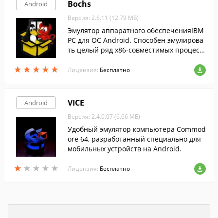
Bochs
Android
Версия: 2.6.11 (12.79 МБ)
Эмулятор аппаратного обеспеченияIBM
PC для ОС Android. Способен эмулирова
ть целый ряд x86-совместимых процесс
оров.
★
★
★
★
★
★
★
★
★
★
Лицензия:
Бесплатно
VICE
Android
Версия: 2.4.0.07 (6.66 МБ)
Удобный эмулятор компьютера Commod
ore 64, разработанный специально для
мобильных устройств на Android.
★
★
★
★
★
★
★
★
★
★
Лицензия:
Бесплатно