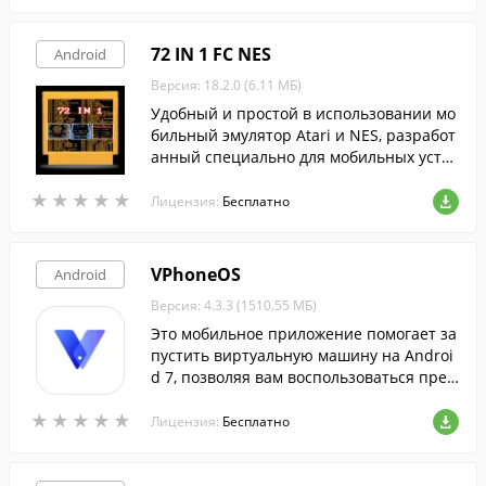
72 IN 1 FC NES
Android
Версия: 18.2.0 (6.11 МБ)
Удобный и простой в использовании мо
бильный эмулятор Atari и NES, разработ
анный специально для мобильных устр
ойств Android.
★
★
★
★
★
★
★
★
★
★
Лицензия:
Бесплатно
VPhoneOS
Android
Версия: 4.3.3 (1510.55 МБ)
Это мобильное приложение помогает за
пустить виртуальную машину на Androi
d 7, позволяя вам воспользоваться преи
муществами безопасного виртуального
★
★
★
★
★
★
★
★
★
★
смартфона с полной поддержкой сервис
Лицензия:
Бесплатно
ов Google.