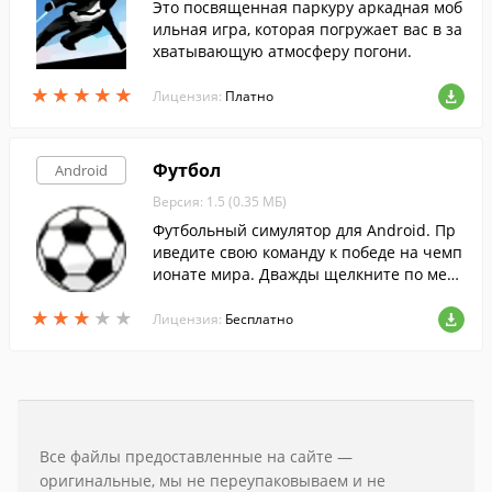
Это посвященная паркуру аркадная моб
ильная игра, которая погружает вас в за
хватывающую атмосферу погони.
★
★
★
★
★
★
★
★
★
★
Лицензия:
Платно
Футбол
Android
Версия: 1.5 (0.35 МБ)
Футбольный симулятор для Android. Пр
иведите свою команду к победе на чемп
ионате мира. Дважды щелкните по мест
у, куда вы хотите направить мяч.
★
★
★
★
★
★
★
★
★
★
Лицензия:
Бесплатно
Все файлы предоставленные на сайте —
оригинальные, мы не переупаковываем и не