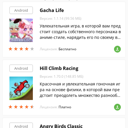
Gacha Life
Android
Версия: 1.1.14 (99.56 МБ)
Увлекательная игра, в которой вам пред
стоит создать собственного персонажа в
аниме-стиле, нарядить его по своему вк
усу и исследовать различные локации, в
★
★
★
★
★
★
★
★
★
★
заимодействуя с другими персонажами.
Лицензия:
Бесплатно
Hill Climb Racing
Android
Версия: 1.70.0 (148.85 МБ)
Красочная и увлекательная гоночная иг
ра на основе физики, в которой вам пре
дстоит преодолеть множество разнообр
азных трасс.
★
★
★
★
★
★
★
★
★
★
Лицензия:
Платно
Angry Birds Classic
Android