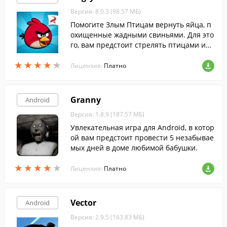
Версия: 8.0.3 (98.57 МБ)
Помогите Злым Птицам вернуть яйца, п
охищенные жадными свиньями. Для это
го, вам предстоит стрелять птицами из
рогатки, уничтожая свиней.
★
★
★
★
★
★
★
★
★
★
Лицензия:
Платно
Granny
Android
Версия: 1.8.9 (187.57 МБ)
Увлекательная игра для Android, в котор
ой вам предстоит провести 5 незабывае
мых дней в доме любимой бабушки.
★
★
★
★
★
★
★
★
★
★
Лицензия:
Платно
Vector
Android
Версия: 2.9.5 (163.83 МБ)