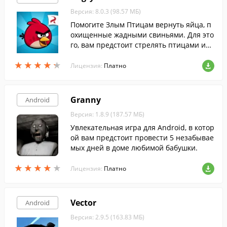
Версия: 8.0.3 (98.57 МБ)
Помогите Злым Птицам вернуть яйца, п
охищенные жадными свиньями. Для это
го, вам предстоит стрелять птицами из
рогатки, уничтожая свиней.
★
★
★
★
★
★
★
★
★
★
Лицензия:
Платно
Granny
Android
Версия: 1.8.9 (187.57 МБ)
Увлекательная игра для Android, в котор
ой вам предстоит провести 5 незабывае
мых дней в доме любимой бабушки.
★
★
★
★
★
★
★
★
★
★
Лицензия:
Платно
Vector
Android
Версия: 2.9.5 (163.83 МБ)