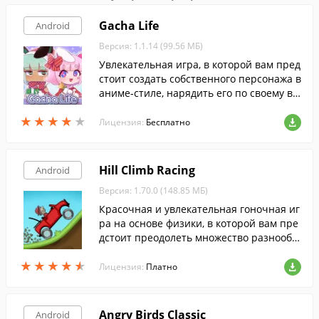
Gacha Life
Android
Версия: 1.1.14 (99.56 МБ)
Увлекательная игра, в которой вам пред
стоит создать собственного персонажа в
аниме-стиле, нарядить его по своему вк
усу и исследовать различные локации, в
★
★
★
★
★
★
★
★
★
★
заимодействуя с другими персонажами.
Лицензия:
Бесплатно
Hill Climb Racing
Android
Версия: 1.70.0 (148.85 МБ)
Красочная и увлекательная гоночная иг
ра на основе физики, в которой вам пре
дстоит преодолеть множество разнообр
азных трасс.
★
★
★
★
★
★
★
★
★
★
Лицензия:
Платно
Angry Birds Classic
Android