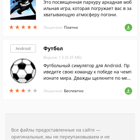
Это посвященная паркуру аркадная моб
ильная игра, которая погружает вас в за
хватывающую атмосферу погони.
★
★
★
★
★
★
★
★
★
★
Лицензия:
Платно
Футбол
Android
Версия: 1.5 (0.35 МБ)
Футбольный симулятор для Android. Пр
иведите свою команду к победе на чемп
ионате мира. Дважды щелкните по мест
у, куда вы хотите направить мяч.
★
★
★
★
★
★
★
★
★
★
Лицензия:
Бесплатно
Все файлы предоставленные на сайте —
оригинальные, мы не переупаковываем и не