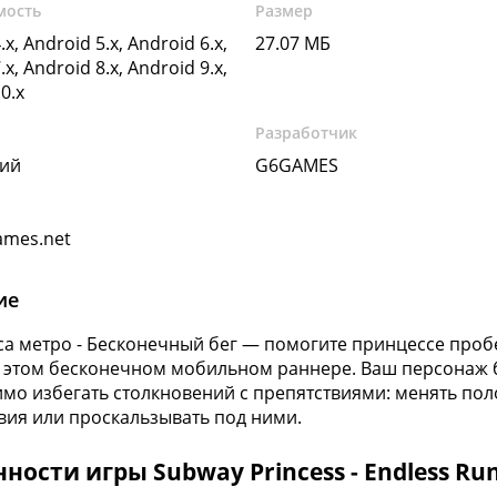
мость
Размер
.x, Android 5.x, Android 6.x,
27.07 МБ
.x, Android 8.x, Android 9.x,
0.x
Разработчик
кий
G6GAMES
ames.net
ие
а метро - Бесконечный бег — помогите принцессе проб
 этом бесконечном мобильном раннере. Ваш персонаж б
мо избегать столкновений с препятствиями: менять пол
вия или проскальзывать под ними.
ности игры Subway Princess - Endless Run