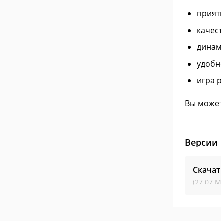
прият
качес
динам
удобн
игра 
Вы может
Версии
Скачат
(27.07 М