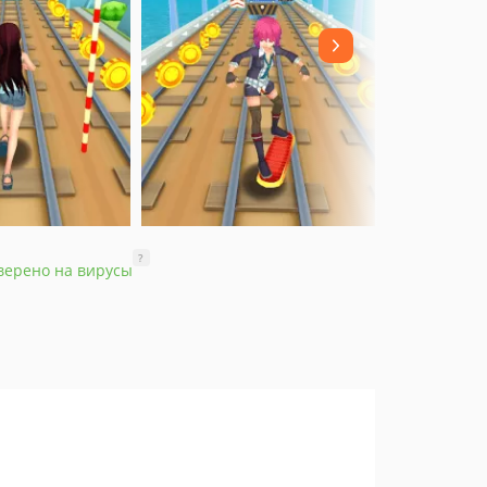
?
верено на вирусы