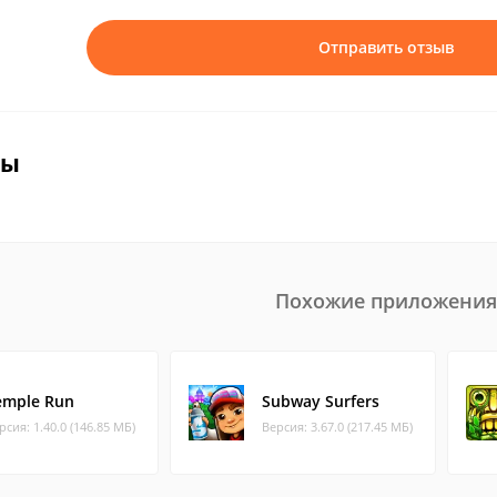
Отправить отзыв
вы
Похожие приложения
emple Run
Subway Surfers
рсия: 1.40.0 (146.85 МБ)
Версия: 3.67.0 (217.45 МБ)