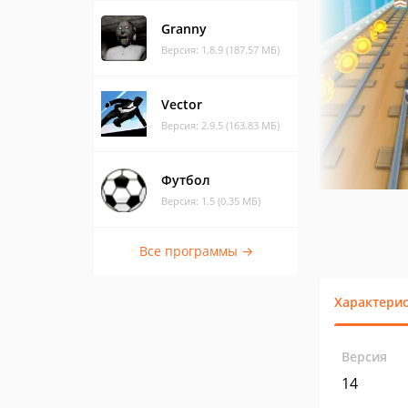
Granny
Версия: 1.8.9 (187.57 МБ)
Vector
Версия: 2.9.5 (163.83 МБ)
Футбол
Версия: 1.5 (0.35 МБ)
Все программы →
Характери
Версия
14