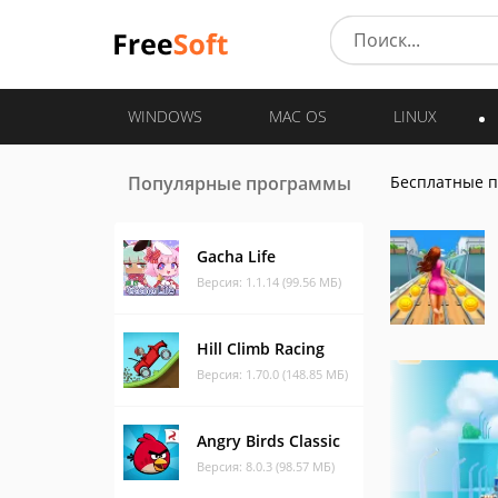
WINDOWS
MAC OS
LINUX
Популярные программы
Бесплатные 
Gacha Life
Версия: 1.1.14 (99.56 МБ)
Hill Climb Racing
Версия: 1.70.0 (148.85 МБ)
Angry Birds Classic
Версия: 8.0.3 (98.57 МБ)