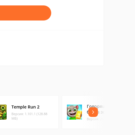
Говорящий Том:
Temple Run 2
бег за золотом
Версия: 1.101.1 (128.88
МБ)
Версия: 25.5.10. (179.7 МБ)