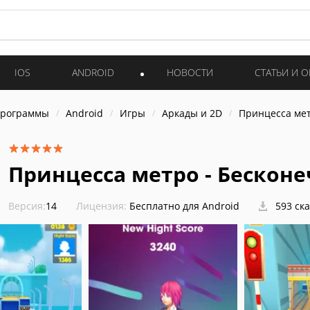
IOS
ANDROID
НОВОСТИ
СТАТЬИ И 
программы
Android
Игры
Аркады и 2D
Принцесса мет
Принцесса метро - Бескон
Версия:
14
Лицензия:
Бесплатно для Android
593 ск