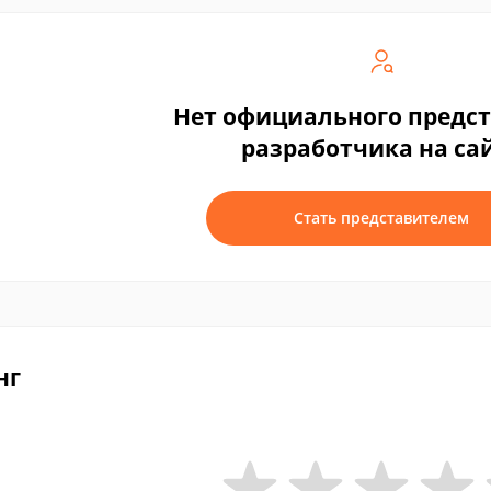
Нет официального предс
разработчика на са
Стать представителем
нг