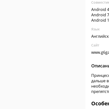
Совмести
Android 4
Android 7
Android 1
Язык
Английс
Сайт
www.g6g
Описан
Принцесс
дальше в
необходи
препятст
Особен