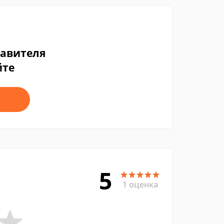
тавителя
йте
5
1 оценка