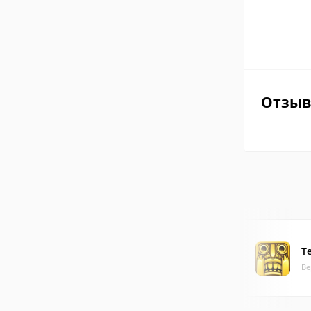
Отзы
T
Ве