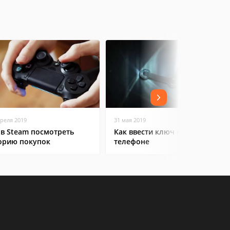
преля 2019
31 мая 2019
 в Steam посмотреть
Как ввести ключ в Steam на
орию покупок
телефоне