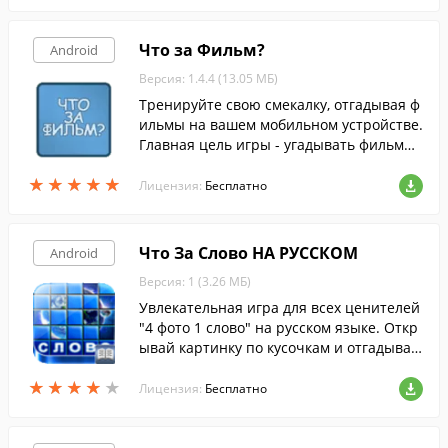
Что за Фильм?
Android
Версия: 1.4.4 (13.05 МБ)
Тренируйте свою смекалку, отгадывая ф
ильмы на вашем мобильном устройстве.
Главная цель игры - угадывать фильмы
по их кадрам.
★
★
★
★
★
★
★
★
★
★
Лицензия:
Бесплатно
Что За Слово НА РУССКОМ
Android
Версия: 1 (3.26 МБ)
Увлекательная игра для всех ценителей
"4 фото 1 слово" на русском языке. Откр
ывай картинку по кусочкам и отгадывай
слово.
★
★
★
★
★
★
★
★
★
★
Лицензия:
Бесплатно