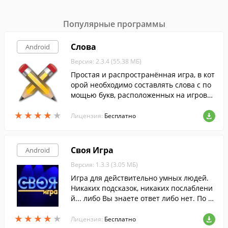
Популярные программы
Слова
Android
Версия: 2.3.4 (55.38 МБ)
Простая и распространённая игра, в кот
орой необходимо составлять слова с по
мощью букв, расположенных на игрово
м поле.
★
★
★
★
★
★
★
★
★
★
Лицензия:
Бесплатно
Своя Игра
Android
Версия: 1.3.3 (3.05 МБ)
Игра для действительно умных людей.
Никаких подсказок, никаких послаблени
й... либо Вы знаете ответ либо нет. По м
отивам телевикторины "Своя Игра" ( Jeo
★
★
★
★
★
★
★
★
★
★
pardy ).
Лицензия:
Бесплатно