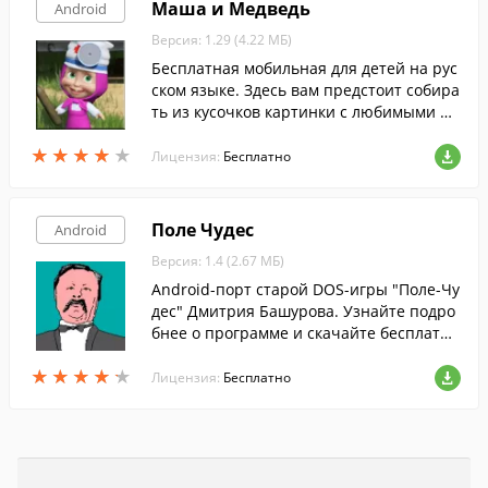
Маша и Медведь
Android
Версия: 1.29 (4.22 МБ)
Бесплатная мобильная для детей на рус
ском языке. Здесь вам предстоит собира
ть из кусочков картинки с любимыми пе
рсонажами.
★
★
★
★
★
★
★
★
★
★
Лицензия:
Бесплатно
Поле Чудес
Android
Версия: 1.4 (2.67 МБ)
Android-порт старой DOS-игры "Поле-Чу
дес" Дмитрия Башурова. Узнайте подро
бнее о программе и скачайте бесплатн
о!
★
★
★
★
★
★
★
★
★
★
Лицензия:
Бесплатно