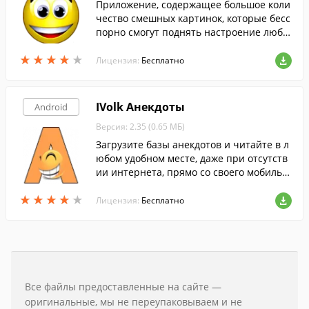
Приложение, содержащее большое коли
чество смешных картинок, которые бесс
порно смогут поднять настроение любо
му.
★
★
★
★
★
★
★
★
★
★
Лицензия:
Бесплатно
IVolk Анекдоты
Android
Версия: 2.35 (0.65 МБ)
Загрузите базы анекдотов и читайте в л
юбом удобном месте, даже при отсутств
ии интернета, прямо со своего мобильн
ого устройства.
★
★
★
★
★
★
★
★
★
★
Лицензия:
Бесплатно
Все файлы предоставленные на сайте —
оригинальные, мы не переупаковываем и не