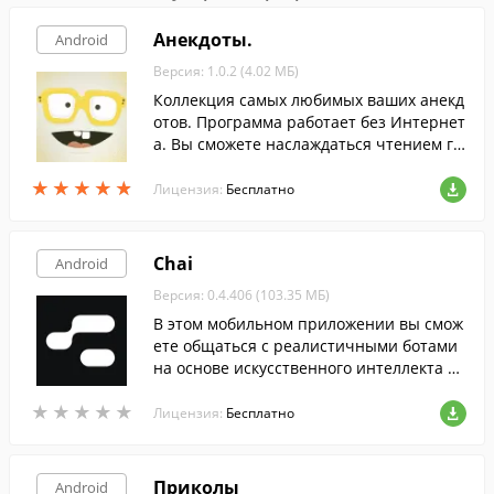
Анекдоты.
Android
Версия: 1.0.2 (4.02 МБ)
Коллекция самых любимых ваших анекд
отов. Программа работает без Интернет
а. Вы сможете наслаждаться чтением гд
е-бы Вы не находились в метро, дома ил
★
★
★
★
★
★
★
★
★
★
и в командировке.
Лицензия:
Бесплатно
Chai
Android
Версия: 0.4.406 (103.35 МБ)
В этом мобильном приложении вы смож
ете общаться с реалистичными ботами
на основе искусственного интеллекта и
даже создавать своих собственных уник
★
★
★
★
★
★
★
★
★
★
альных персонажей.
Лицензия:
Бесплатно
Приколы
Android