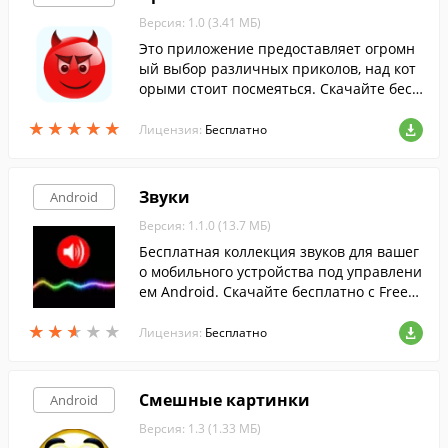
Версия: 1.0 (3.41 МБ)
Это приложение предоставляет огромн
ый выбор различных приколов, над кот
орыми стоит посмеяться. Скачайте бесп
латно с FreeSoft.
★
★
★
★
★
★
★
★
★
★
Лицензия:
Бесплатно
Звуки
Android
Версия: 1.1.0 (13.7 МБ)
Бесплатная коллекция звуков для вашег
о мобильного устройства под управлени
ем Android. Скачайте бесплатно с FreeS
oft.
★
★
★
★
★
★
★
★
★
★
Лицензия:
Бесплатно
Смешные картинки
Android
Версия: 1.3 (1.33 МБ)