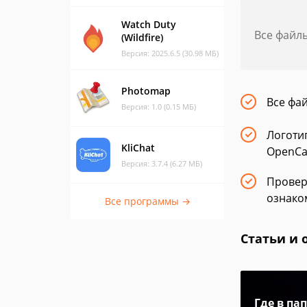
Watch Duty
Все файл
(Wildfire)
Версия: 2025.6.5 (30.98 МБ)
Photomap
Все фа
Версия: 1.0 (0.15 МБ)
Логоти
KliChat
OpenCa
Версия: 3.7.4 (6.27 МБ)
Провер
ознако
Все программы →
Статьи и 
Где в па