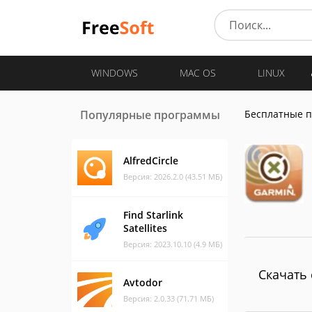
WINDOWS
MAC OS
LINUX
Популярные программы
Бесплатные 
AlfredCircle
Версия: 2026.2.0 (43.51 МБ)
Find Starlink
Satellites
Версия: 2023.10.10 (4.9 МБ)
Скачать 
Avtodor
Версия: 2.0.33 (71.71 МБ)