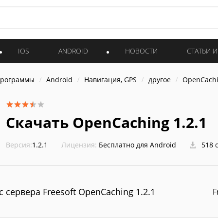
IOS
ANDROID
НОВОСТИ
СТАТЬИ 
программы
Android
Навигация, GPS
другое
OpenCach
Скачать OpenCaching 1.2.1
Версия:
1.2.1
Лицензия:
Бесплатно для Android
518 
с сервера Freesoft OpenCaching 1.2.1
F