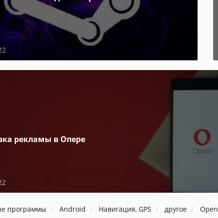
22
вка рекламы в Опере
22
ые программы
Android
Навигация, GPS
другое
Open