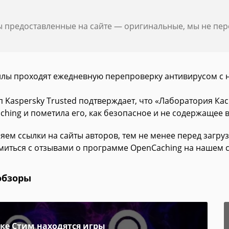
ы предоставленные на сайте — оригинальные, мы не пе
йлы проходят ежедневную перепроверку антивирусом с 
п Kaspersky Trusted подтверждает, что «Лаборатория К
ching и пометила его, как безопасное и не содержащее 
яем ссылки на сайты авторов, тем не менее перед загру
миться с отзывами о программе OpenCaching на нашем с
обзоры
пке Стим находятся игры