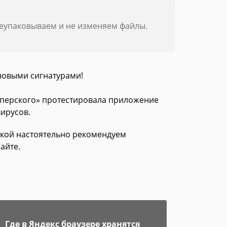
реупаковываем и не изменяем файлы.
новыми сигнатурами!
асперского» протестировала приложение
вирусов.
зкой настоятельно рекомендуем
айте.
Где в Яндекс браузере хранятся