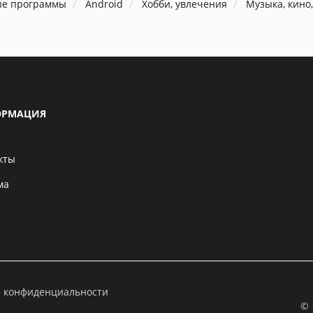
ые программы
Android
Хобби, увлечения
Музыка, кино,
РМАЦИЯ
кты
ма
а конфиденциальности
© 