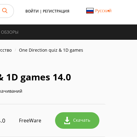
Русский
ВОЙТИ
|
РЕГИСТРАЦИЯ
И ОБЗОРЫ
усство
One Direction quiz & 1D games
& 1D games 14.0
качиваний
.0
FreeWare
Скачать