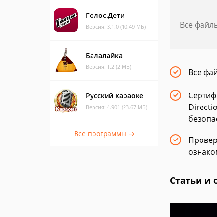
Голос.Дети
Все файл
Версия: 3.1.0 (10.49 МБ)
Балалайка
Версия: 1.2 (2 МБ)
Все фа
Сертиф
Русский караоке
Directi
Версия: 4.901 (23.67 МБ)
безопа
Все программы →
Провер
ознако
Статьи и 