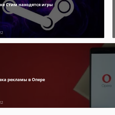
пке Стим находятся игры
22
вка рекламы в Опере
22