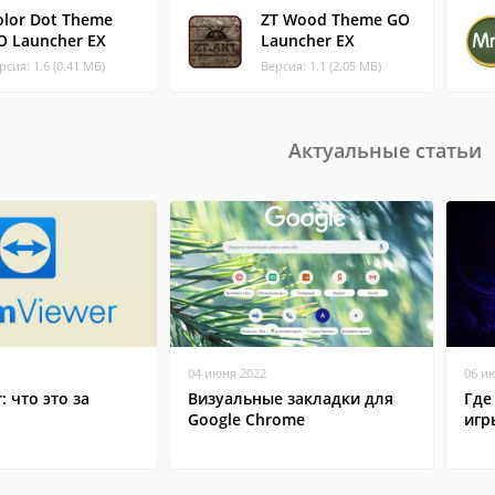
olor Dot Theme
ZT Wood Theme GO
O Launcher EX
Launcher EX
рсия: 1.6 (0.41 МБ)
Версия: 1.1 (2.05 МБ)
Актуальные статьи
04 июня 2022
06 и
: что это за
Визуальные закладки для
Где
Google Chrome
игр