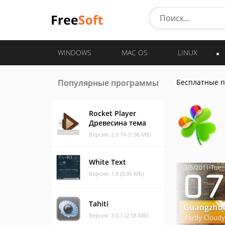
WINDOWS
MAC OS
LINUX
Популярные программы
Бесплатные 
Rocket Player
Древесина тема
Версия: 2.0.74 (1.96 МБ)
White Text
Версия: 1.0 (0.06 МБ)
Tahiti
Версия: 3.0.1 (2.58 МБ)