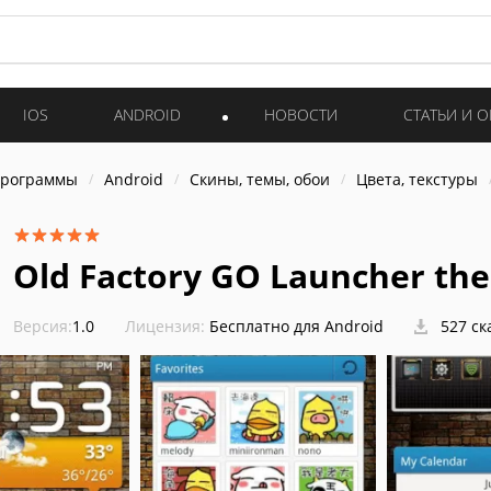
IOS
ANDROID
НОВОСТИ
СТАТЬИ И 
программы
Android
Скины, темы, обои
Цвета, текстуры
Old Factory GO Launcher th
Версия:
1.0
Лицензия:
Бесплатно для Android
527 ск