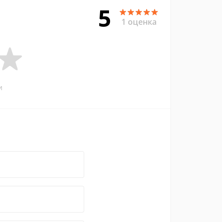
5
1 оценка
и