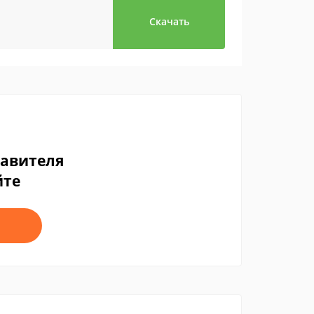
Скачать
тавителя
йте