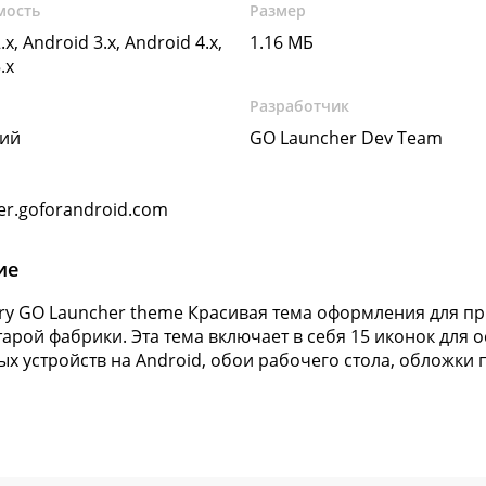
мость
Размер
.x, Android 3.x, Android 4.x,
1.16 МБ
.x
Разработчик
кий
GO Launcher Dev Team
er.goforandroid.com
ие
ory GO Launcher theme Красивая тема оформления для п
старой фабрики. Эта тема включает в себя 15 иконок дл
х устройств на Android, обои рабочего стола, обложки п