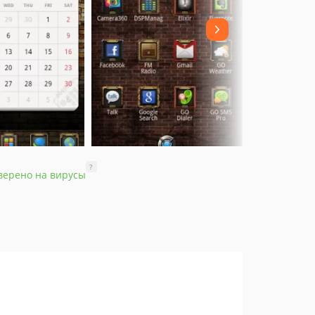
?
верено на вирусы