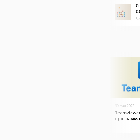
C
G
Ве
30 мая 2022
Teamviewer
программа