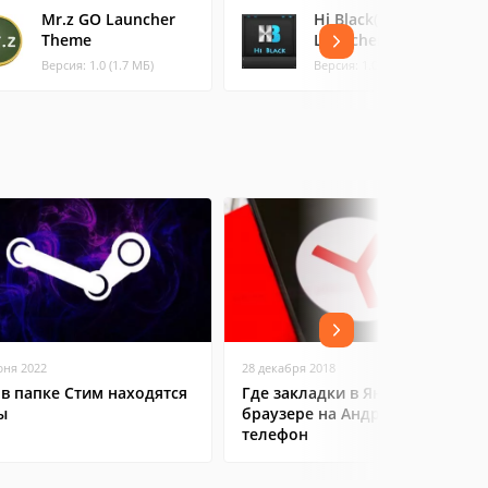
Mr.z GO Launcher
Hi Black(GO
Theme
Launcher Theme)
Версия: 1.0 (1.7 МБ)
Версия: 1.0 (2.47 МБ)
юня 2022
28 декабря 2018
 в папке Стим находятся
Где закладки в Яндекс
ы
браузере на Андроид
телефон