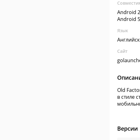
Совмести
Android 2
Android 5
Язык
Английс
Сайт
golaunch
Описан
Old Fact
в стиле 
мобильны
Версии