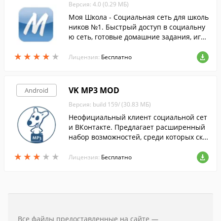
Версия: 4.0 (0.29 МБ)
Моя Школа - Социальная сеть для школь
ников №1. Быстрый доступ в социальну
ю сеть, готовые домашние задания, игр
ы, конкурсы, онлайн консультации учит
★
★
★
★
★
★
★
★
★
★
елей.
Лицензия:
Бесплатно
VK MP3 MOD
Android
Версия: build 159/ (30.83 МБ)
Неофициальный клиент социальной сет
и ВКонтакте. Предлагает расширенный
набор возможностей, среди которых ска
чивание музыки и богатые возможности
★
★
★
★
★
★
★
★
★
★
кастомизации.
Лицензия:
Бесплатно
Все файлы предоставленные на сайте —