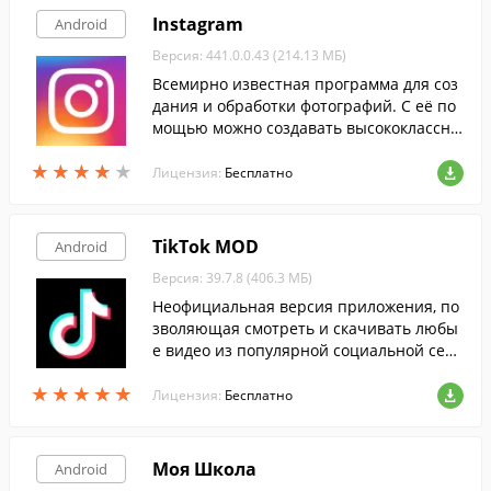
Instagram
Android
Версия: 441.0.0.43 (214.13 МБ)
Всемирно известная программа для соз
дания и обработки фотографий. С её по
мощью можно создавать высококлассны
е снимки и накладывать на них огромно
★
★
★
★
★
★
★
★
★
★
е количество бесплатных фильтров и эф
Лицензия:
Бесплатно
фектов.
TikTok MOD
Android
Версия: 39.7.8 (406.3 МБ)
Неофициальная версия приложения, по
зволяющая смотреть и скачивать любы
е видео из популярной социальной сет
и, совершенно бесплатно и без реклам
★
★
★
★
★
★
★
★
★
★
ы.
Лицензия:
Бесплатно
Моя Школа
Android