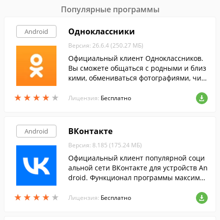
Популярные программы
Одноклассники
Android
Версия: 26.6.4 (250.27 МБ)
Официальный клиент Одноклассников.
Вы сможете общаться с родными и близ
кими, обмениваться фотографиями, чит
ать ленту событий на их страницах, осу
★
★
★
★
★
★
★
★
★
★
ществлять бесплатные звонки через ин
Лицензия:
Бесплатно
тернет.
ВКонтакте
Android
Версия: 8.185 (175.24 МБ)
Официальный клиент популярной соци
альной сети ВКонтакте для устройств An
droid. Функционал программы максимал
ьно приближен к возможностям сайта.
★
★
★
★
★
★
★
★
★
★
Лицензия:
Бесплатно