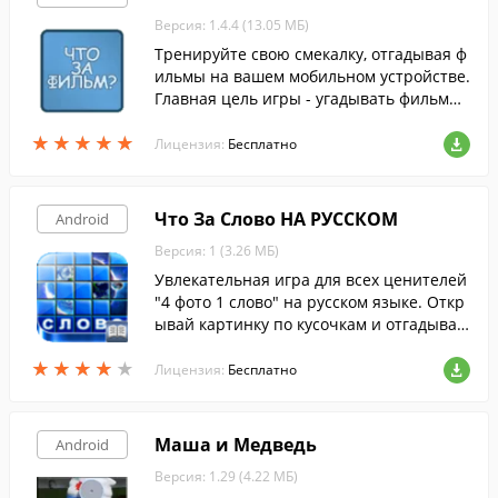
Версия: 1.4.4 (13.05 МБ)
Тренируйте свою смекалку, отгадывая ф
ильмы на вашем мобильном устройстве.
Главная цель игры - угадывать фильмы
по их кадрам.
★
★
★
★
★
★
★
★
★
★
Лицензия:
Бесплатно
Что За Слово НА РУССКОМ
Android
Версия: 1 (3.26 МБ)
Увлекательная игра для всех ценителей
"4 фото 1 слово" на русском языке. Откр
ывай картинку по кусочкам и отгадывай
слово.
★
★
★
★
★
★
★
★
★
★
Лицензия:
Бесплатно
Маша и Медведь
Android
Версия: 1.29 (4.22 МБ)