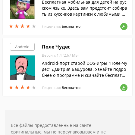
Бесплатная мобильная для детей на рус
ском языке. Здесь вам предстоит собира
ть из кусочков картинки с любимыми пе
рсонажами.
★
★
★
★
★
★
★
★
★
★
Лицензия:
Бесплатно
Поле Чудес
Android
Версия: 1.4 (2.67 МБ)
Android-порт старой DOS-игры "Поле-Чу
дес" Дмитрия Башурова. Узнайте подро
бнее о программе и скачайте бесплатн
о!
★
★
★
★
★
★
★
★
★
★
Лицензия:
Бесплатно
Все файлы предоставленные на сайте —
оригинальные, мы не переупаковываем и не