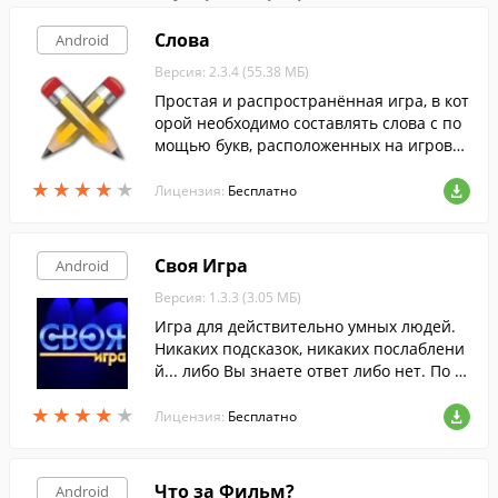
Слова
Android
Версия: 2.3.4 (55.38 МБ)
Простая и распространённая игра, в кот
орой необходимо составлять слова с по
мощью букв, расположенных на игрово
м поле.
★
★
★
★
★
★
★
★
★
★
Лицензия:
Бесплатно
Своя Игра
Android
Версия: 1.3.3 (3.05 МБ)
Игра для действительно умных людей.
Никаких подсказок, никаких послаблени
й... либо Вы знаете ответ либо нет. По м
отивам телевикторины "Своя Игра" ( Jeo
★
★
★
★
★
★
★
★
★
★
pardy ).
Лицензия:
Бесплатно
Что за Фильм?
Android