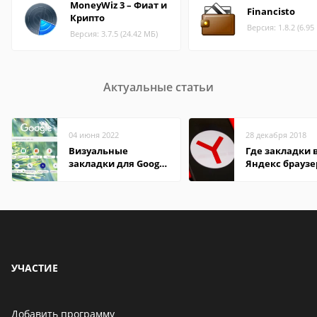
MoneyWiz 3 – Фиат и
Financisto
Крипто
Версия: 1.8.2 (6.95
Версия: 3.7.5 (24.42 МБ)
Актуальные статьи
04 июня 2022
28 декабря 2018
Визуальные
Где закладки 
закладки для Google
Яндекс браузе
Chrome
Андроид теле
УЧАСТИЕ
Добавить программу