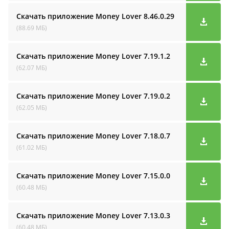
Скачать приложение Money Lover
8.46.0.29
(88.69 МБ)
Скачать приложение Money Lover
7.19.1.2
(62.07 МБ)
Скачать приложение Money Lover
7.19.0.2
(62.05 МБ)
Скачать приложение Money Lover
7.18.0.7
(61.02 МБ)
Скачать приложение Money Lover
7.15.0.0
(60.48 МБ)
Скачать приложение Money Lover
7.13.0.3
(60.48 МБ)