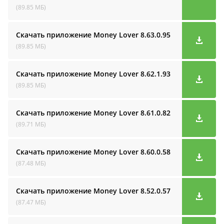
(89.85 МБ)
Скачать приложение Money Lover
8.63.0.95
(89.85 МБ)
Скачать приложение Money Lover
8.62.1.93
(89.85 МБ)
Скачать приложение Money Lover
8.61.0.82
(89.71 МБ)
Скачать приложение Money Lover
8.60.0.58
(87.48 МБ)
Скачать приложение Money Lover
8.52.0.57
(87.47 МБ)