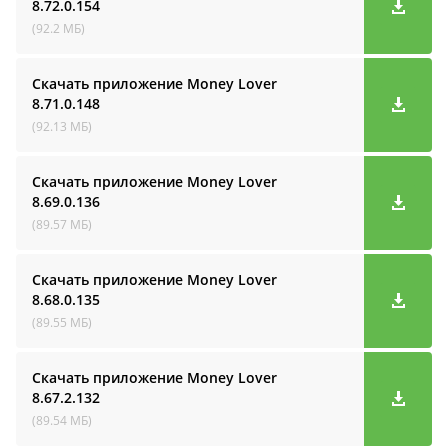
8.72.0.154
(92.2 МБ)
Скачать приложение Money Lover
8.71.0.148
(92.13 МБ)
Скачать приложение Money Lover
8.69.0.136
(89.57 МБ)
Скачать приложение Money Lover
8.68.0.135
(89.55 МБ)
Скачать приложение Money Lover
8.67.2.132
(89.54 МБ)