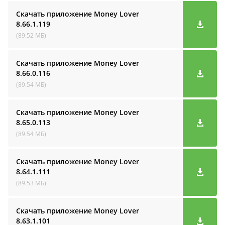
Скачать приложение Money Lover
8.66.1.119
(89.52 МБ)
Скачать приложение Money Lover
8.66.0.116
(89.54 МБ)
Скачать приложение Money Lover
8.65.0.113
(89.54 МБ)
Скачать приложение Money Lover
8.64.1.111
(89.53 МБ)
Скачать приложение Money Lover
8.63.1.101