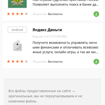
Позволяет выполнять поиск в банке дан
ных исполнительных производств.
★
★
★
★
★
★
★
★
★
★
Лицензия:
Бесплатно
Яндекс Деньги
Android
Версия: 5.41.0 (72.99 МБ)
Получите возможность управлять личн
ыми финансами и оплачивать всевозмо
жные услуги, онлайн игры, а так же мног
ое другое при помощи этой программы.
★
★
★
★
★
★
★
★
★
★
Лицензия:
Бесплатно
Все файлы предоставленные на сайте —
оригинальные, мы не переупаковываем и не
изменяем файлы.