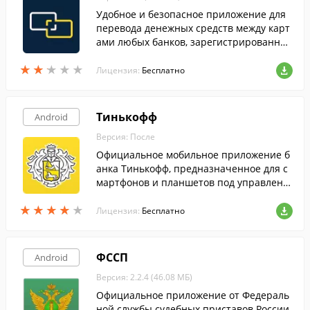
Удобное и безопасное приложение для
перевода денежных средств между карт
ами любых банков, зарегистрированных
в РФ.
★
★
★
★
★
★
★
★
★
★
Лицензия:
Бесплатно
Тинькофф
Android
Версия: После
Официальное мобильное приложение б
анка Тинькофф, предназначенное для с
мартфонов и планшетов под управлени
ем Android.
★
★
★
★
★
★
★
★
★
★
Лицензия:
Бесплатно
ФССП
Android
Версия: 2.2.4 (46.08 МБ)
Официальное приложение от Федераль
ной службы судебных приставов России.