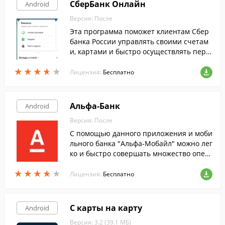
СберБанк Онлайн
Android
Версия: После
Эта программа поможет клиентам Сбер
банка России управлять своими счетам
и, картами и быстро осуществлять пере
воды, используя только свое Android-уст
★
★
★
★
★
★
★
★
★
★
ройство.
Лицензия:
Бесплатно
Альфа-Банк
Android
Версия: После
С помощью данного приложения и моби
льного банка "Альфа-Мобайл" можно лег
ко и быстро совершать множество опер
аций: получать информацию об остатка
★
★
★
★
★
★
★
★
★
★
х на счетах, совершать переводы и т. д.
Лицензия:
Бесплатно
С карты на карту
Android
Версия: 3.2 (39.1 МБ)