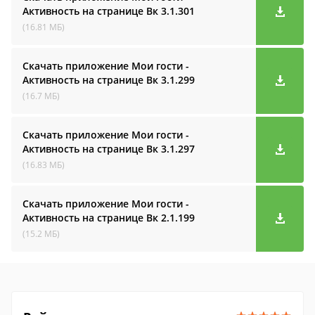
Активность на странице Вк
3.1.301
(16.81 МБ)
Скачать приложение Мои гости -
Активность на странице Вк
3.1.299
(16.7 МБ)
Скачать приложение Мои гости -
Активность на странице Вк
3.1.297
(16.83 МБ)
Скачать приложение Мои гости -
Активность на странице Вк
2.1.199
(15.2 МБ)