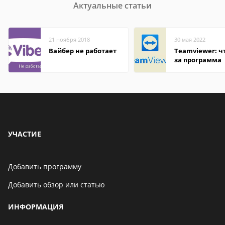
Актуальные статьи
21 ноября 2018
30 мая 2022
Вайбер не работает
Teamviewer: чт
за программа
УЧАСТИЕ
Добавить программу
Добавить обзор или статью
ИНФОРМАЦИЯ