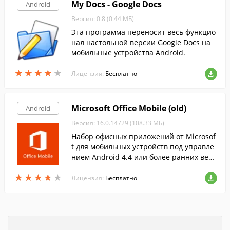
My Docs - Google Docs
Android
Версия: 0.8 (0.44 МБ)
Эта программа переносит весь функцио
нал настольной версии Google Docs на
мобильные устройства Android.
★
★
★
★
★
★
★
★
★
★
Лицензия:
Бесплатно
Microsoft Office Mobile (old)
Android
Версия: 16.0.14729 (108.33 МБ)
Набор офисных приложений от Microsof
t для мобильных устройств под управле
нием Android 4.4 или более ранних верс
ий.
★
★
★
★
★
★
★
★
★
★
Лицензия:
Бесплатно