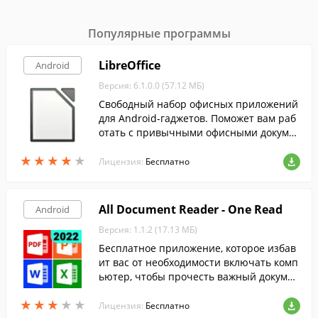
Популярные программы
LibreOffice
Android
Версия: 6.1.0.0 (57.12 МБ)
Свободный набор офисных приложений
для Android-гаджетов. Поможет вам раб
отать с привычными офисными докуме
нтами и использовать все базовые возм
★
★
★
★
★
★
★
★
★
★
ожности по их редактированию.
Лицензия:
Бесплатно
All Document Reader - One Read
Android
Версия: 1.1.2 (17.13 МБ)
Бесплатное приложение, которое избав
ит вас от необходимости включать комп
ьютер, чтобы прочесть важный докумен
т. Здесь вы можете просматривать файл
★
★
★
★
★
★
★
★
★
★
ы в большинстве офисных форматов.
Лицензия:
Бесплатно