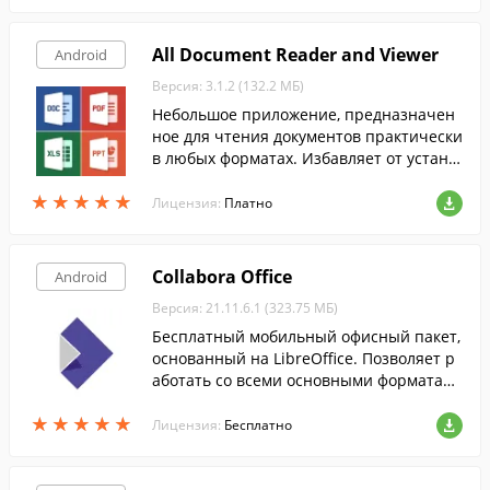
All Document Reader and Viewer
Android
Версия: 3.1.2 (132.2 МБ)
Небольшое приложение, предназначен
ное для чтения документов практически
в любых форматах. Избавляет от устано
вки отдельных программ для просмотра
★
★
★
★
★
★
★
★
★
★
каждого типа файлов.
Лицензия:
Платно
Collabora Office
Android
Версия: 21.11.6.1 (323.75 МБ)
Бесплатный мобильный офисный пакет,
основанный на LibreOffice. Позволяет р
аботать со всеми основными форматам
и документов в любой момент, на экран
★
★
★
★
★
★
★
★
★
★
е смартфона.
Лицензия:
Бесплатно