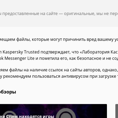
ы предоставленные на сайте — оригинальные, мы не пе
мещаем файлы, которые могут причинить вред вашему у
п Kaspersky Trusted подтверждает, что «Лаборатория К
k Messenger Lite и пометила его, как безопасное и не с
яем файлы на наличие ссылок на сайты авторов, однако,
у рекомендуем пользоваться антивирусом при загрузке 
обзоры
пке Стим находятся игры