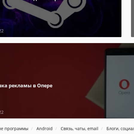
22
вка рекламы в Опере
22
ые программы
Android
Связь, чаты, email
Блоги, социа