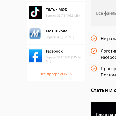
TikTok MOD
Все файл
Версия: 39.7.8 (406.3 МБ)
Моя Школа
Версия: 4.0 (0.29 МБ)
Не раз
Логоти
Facebook
Faceboo
Версия: 573.0.0.37 (145.54
МБ)
Провер
Все программы →
Поэтом
Статьи и 
Где в па