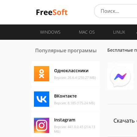
WINDOWS
MAC OS
LINUX
Популярные программы
Бесплатные 
Одноклассники
Версия: 26.6.4 (250.27 МБ)
ВКонтакте
Версия: 8.185 (175.24 МБ)
Instagram
Скачать 
Версия: 441.0.0.43 (214.13
МБ)