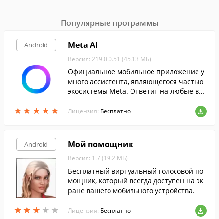
Популярные программы
Meta AI
Android
Версия: 219.0.0.51 (45.13 МБ)
Официальное мобильное приложение у
много ассистента, являющегося частью
экосистемы Meta. Ответит на любые во
просы и поможет в учебе или работе, по
★
★
★
★
★
★
★
★
★
★
дстраиваясь под ваши нужды.
Лицензия:
Бесплатно
Мой помощник
Android
Версия: 1.7 (19.2 МБ)
Бесплатный виртуальный голосовой по
мощник, который всегда доступен на эк
ране вашего мобильного устройства.
★
★
★
★
★
★
★
★
★
★
Лицензия:
Бесплатно