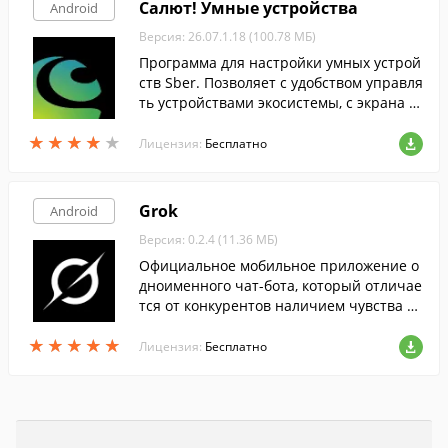
Салют! Умные устройства
Android
Версия: 26.07.1.18 (100.78 МБ)
Программа для настройки умных устрой
ств Sber. Позволяет с удобством управля
ть устройствами экосистемы, с экрана в
ашего смартфона.
★
★
★
★
★
★
★
★
★
★
Лицензия:
Бесплатно
Grok
Android
Версия: 0.2.4 (11.36 МБ)
Официальное мобильное приложение о
дноименного чат-бота, который отличае
тся от конкурентов наличием чувства ю
мора, доступом к актуальной информац
★
★
★
★
★
★
★
★
★
★
ии и отсутствием цензуры.
Лицензия:
Бесплатно