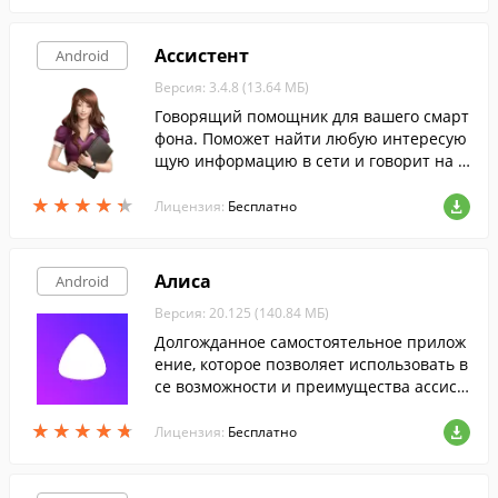
Ассистент
Android
Версия: 3.4.8 (13.64 МБ)
Говорящий помощник для вашего смарт
фона. Поможет найти любую интересую
щую информацию в сети и говорит на р
усском языке.
★
★
★
★
★
★
★
★
★
★
Лицензия:
Бесплатно
Алиса
Android
Версия: 20.125 (140.84 МБ)
Долгожданное самостоятельное прилож
ение, которое позволяет использовать в
се возможности и преимущества ассист
ента Алиса от Яндекса, без установки до
★
★
★
★
★
★
★
★
★
★
полнительного ПО.
Лицензия:
Бесплатно