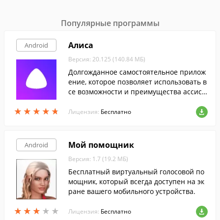
Популярные программы
Алиса
Android
Версия: 20.125 (140.84 МБ)
Долгожданное самостоятельное прилож
ение, которое позволяет использовать в
се возможности и преимущества ассист
ента Алиса от Яндекса, без установки до
★
★
★
★
★
★
★
★
★
★
полнительного ПО.
Лицензия:
Бесплатно
Мой помощник
Android
Версия: 1.7 (19.2 МБ)
Бесплатный виртуальный голосовой по
мощник, который всегда доступен на эк
ране вашего мобильного устройства.
★
★
★
★
★
★
★
★
★
★
Лицензия:
Бесплатно