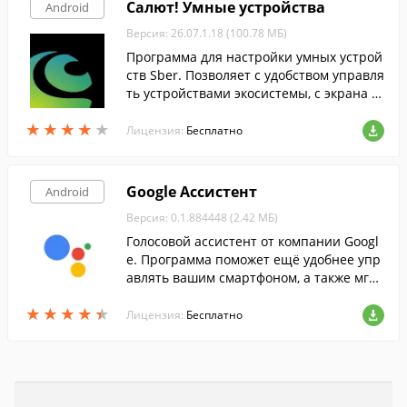
Салют! Умные устройства
Android
Версия: 26.07.1.18 (100.78 МБ)
Программа для настройки умных устрой
ств Sber. Позволяет с удобством управля
ть устройствами экосистемы, с экрана в
ашего смартфона.
★
★
★
★
★
★
★
★
★
★
Лицензия:
Бесплатно
Google Ассистент
Android
Версия: 0.1.884448 (2.42 МБ)
Голосовой ассистент от компании Googl
e. Программа поможет ещё удобнее упр
авлять вашим смартфоном, а также мгно
венно получать интересующую информ
★
★
★
★
★
★
★
★
★
★
ацию из интернета.
Лицензия:
Бесплатно