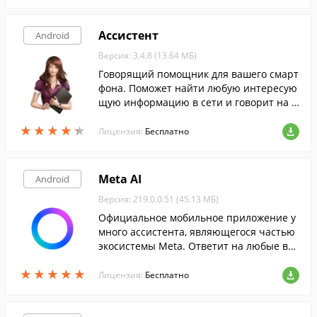
Ассистент
Android
Версия: 3.4.8 (13.64 МБ)
Говорящий помощник для вашего смарт
фона. Поможет найти любую интересую
щую информацию в сети и говорит на р
усском языке.
★
★
★
★
★
★
★
★
★
★
Лицензия:
Бесплатно
Meta AI
Android
Версия: 219.0.0.51 (45.13 МБ)
Официальное мобильное приложение у
много ассистента, являющегося частью
экосистемы Meta. Ответит на любые во
просы и поможет в учебе или работе, по
★
★
★
★
★
★
★
★
★
★
дстраиваясь под ваши нужды.
Лицензия:
Бесплатно