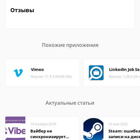
Отзывы
Похожие приложения
Vimeo
LinkedIn Job S
Версия: 11.9.3 (84.88 МБ)
Версия: 1.28.8 (26.
Актуальные статьи
19 ноября 2018
19 мая 2022
Вайбер не
Steam: ошибка
синхронизирует
записи на дис