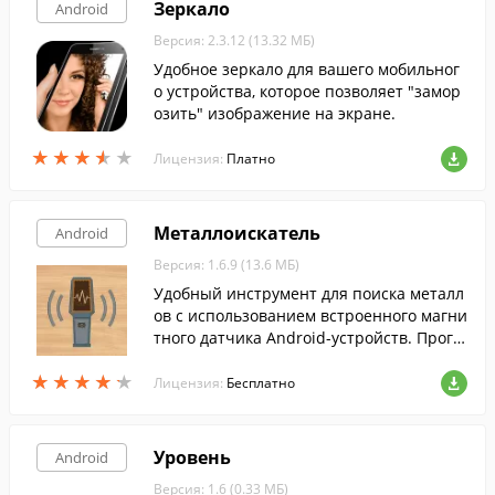
Зеркало
Android
Версия: 2.3.12 (13.32 МБ)
Удобное зеркало для вашего мобильног
о устройства, которое позволяет "замор
озить" изображение на экране.
★
★
★
★
★
★
★
★
★
★
Лицензия:
Платно
Металлоискатель
Android
Версия: 1.6.9 (13.6 МБ)
Удобный инструмент для поиска металл
ов с использованием встроенного магни
тного датчика Android-устройств. Прогр
амма может стать надежным помощник
★
★
★
★
★
★
★
★
★
★
ом в поиске электрических проводов в с
Лицензия:
Бесплатно
тенах.
Уровень
Android
Версия: 1.6 (0.33 МБ)