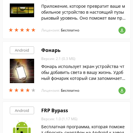
Приложение, которое превратит ваше м
обильное устройство в настоящий пузы
рьковый уровень. Оно поможет вам про
верить, насколько ровной является та и
★
★
★
★
★
★
★
★
★
★
ли иная поверхность.
Лицензия:
Бесплатно
Фонарь
Android
Версия: 2.1 (0.3 МБ)
Фонарь использует экран устройства чт
обы добавить света в вашу жизнь. Удоб
ный фонарик который сам запоминает
настройки.
★
★
★
★
★
★
★
★
★
★
Лицензия:
Бесплатно
FRP Bypass
Android
Версия: 1.0 (1.17 МБ)
Бесплатная программа, которая поможе
т сбросить смартфон на Android к завод