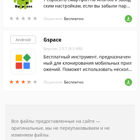
ским настройкам, если вы забыли парол
ь от своего Google-аккаунта.
★
★
★
★
★
★
★
★
★
★
Лицензия:
Бесплатно
Gspace
Android
Версия: 2.0.7 (8.5 МБ)
Бесплатный инструмент, предназначен
ный для клонирования мобильных прил
ожений. Поможет использовать несколь
ко учетных записей на одном устройств
★
★
★
★
★
★
★
★
★
★
е, одновременно.
Лицензия:
Бесплатно
Все файлы предоставленные на сайте —
оригинальные, мы не переупаковываем и не
изменяем файлы.