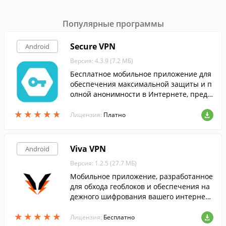
Популярные программы
Secure VPN
Android
Версия: 4.3.9 (7.2 МБ)
Бесплатное мобильное приложение для
обеспечения максимальной защиты и п
олной анонимности в Интернете, предн
азначенное для мобильных устройств н
★
★
★
★
★
★
★
★
★
★
а Андроид.
Лицензия:
Платно
Viva VPN
Android
Версия: 1.2.5 (27.7 МБ)
Мобильное приложение, разработанное
для обхода геоблоков и обеспечения на
дежного шифрования вашего интернет-
трафика, что делает его недоступным дл
★
★
★
★
★
★
★
★
★
★
я третьих лиц. Распространяется беспла
Лицензия:
Бесплатно