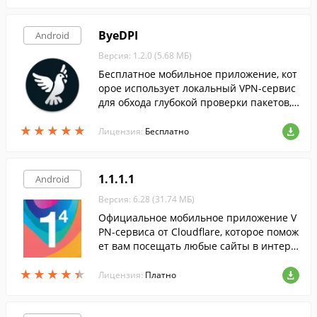
тно.
ByeDPI
Android
Версия: 1.2.0 (5.68 МБ)
Бесплатное мобильное приложение, кот
орое использует локальный VPN-сервис
для обхода глубокой проверки пакетов,
предотвращая анализ вашего трафика.
★
★
★
★
★
★
★
★
★
★
Лицензия:
Бесплатно
1.1.1.1
Android
Версия: 6.28 (31.74 МБ)
Официальное мобильное приложение V
PN-сервиса от Cloudflare, которое помож
ет вам посещать любые сайты в интерн
ете безопасно и анонимно. Использоват
★
★
★
★
★
★
★
★
★
★
ь программу можно бесплатно.
Лицензия:
Платно