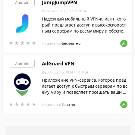
JumpJumpVPN
Android
Версия: 1.8.3 (123.25 МБ)
Надежный мобильный VPN-клиент, кото
рый предлагает доступ к высокоскорост
ным серверам по всему миру и обеспеч
ивает первоклассную безопасность для
★
★
★
★
★
★
★
★
★
★
каждого.
Лицензия:
Бесплатно
AdGuard VPN
Android
Версия: 2.15.40 (47.54 МБ)
Приложение VPN-сервиса, которое пред
лагает доступ к быстрым серверам по вс
ему миру и позволяет посещать ваши л
юбимые сайты, не оставляя каких-либо
★
★
★
★
★
★
★
★
★
★
следов.
Лицензия:
Платно