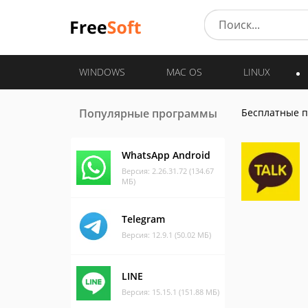
WINDOWS
MAC OS
LINUX
Популярные программы
Бесплатные 
WhatsApp Android
Версия: 2.26.31.72 (134.67
МБ)
Telegram
Версия: 12.9.1 (50.02 МБ)
LINE
Версия: 15.15.1 (151.88 МБ)