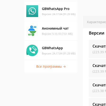
GBWhatsApp Pro
Версия: 24.17.84 (91.29 МБ)
Характери
Анонимный чат
Версии
Версия: 5.10.10 (7.61 МБ)
Скачат
GBWhatsApp
(223.39 
Версия: 24.17.84 (91.29 МБ)
Скачат
Все программы →
(223.39 
Скачат
(223.38 
Скачат