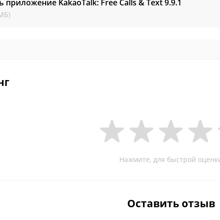
ь приложение KakaoTalk: Free Calls & Text
9.9.1
МБ)
нг
Нажмите, для быстрой оценк
Оставить отзыв