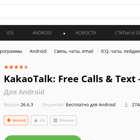
IOS
ANDROID
НОВОСТИ
СТАТЬИ И 
программы
Android
Связь, чаты, email
ICQ, чаты, пейдж
KakaoTalk: Free Calls & Text
Для Android
Версия:
26.6.3
Лицензия:
Бесплатно для Android
274
Android
iOS
Windows