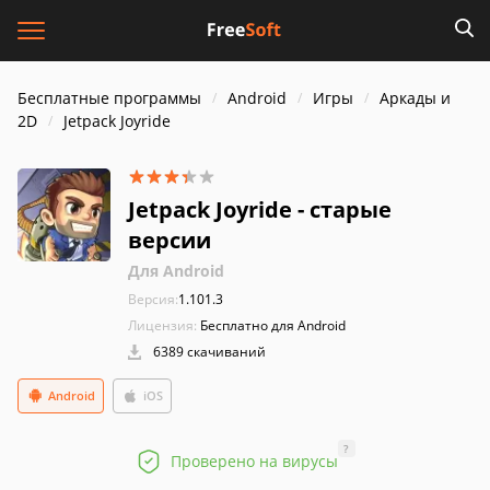
Бесплатные программы
Android
Игры
Аркады и
2D
Jetpack Joyride
Jetpack Joyride - старые
версии
Для Android
Версия:
1.101.3
Лицензия:
Бесплатно для Android
6389 скачиваний
Android
iOS
?
Проверено на вирусы