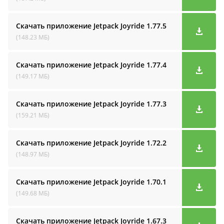
Скачать приложение Jetpack Joyride
1.77.5
(148.23 МБ)
Скачать приложение Jetpack Joyride
1.77.4
(149.17 МБ)
Скачать приложение Jetpack Joyride
1.77.3
(159.21 МБ)
Скачать приложение Jetpack Joyride
1.72.2
(148.97 МБ)
Скачать приложение Jetpack Joyride
1.70.1
(149.68 МБ)
Скачать приложение Jetpack Joyride
1.67.3