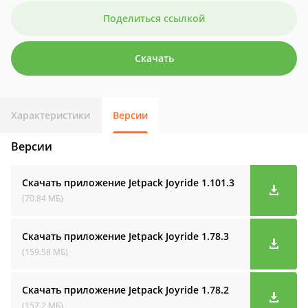
Поделиться ссылкой
Скачать
Характеристики
Версии
Версии
Скачать приложение Jetpack Joyride
1.101.3
(70.84 МБ)
Скачать приложение Jetpack Joyride
1.78.3
(159.58 МБ)
Скачать приложение Jetpack Joyride
1.78.2
(157.2 МБ)