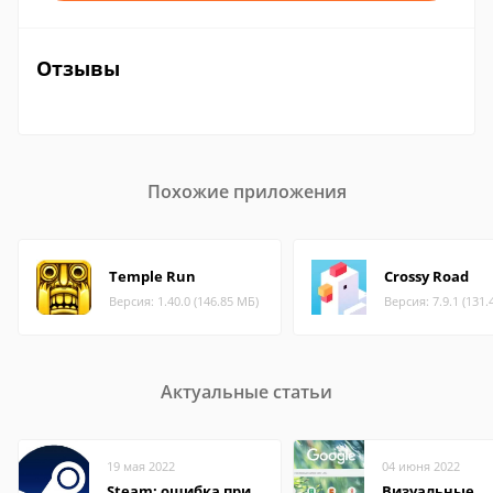
Отзывы
Похожие приложения
Temple Run
Crossy Road
Версия: 1.40.0 (146.85 МБ)
Версия: 7.9.1 (131.
Актуальные статьи
19 мая 2022
04 июня 2022
Steam: ошибка при
Визуальные