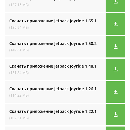
(137.15 МБ)
Скачать приложение Jetpack Joyride
1.65.1
(135.94 МБ)
Скачать приложение Jetpack Joyride
1.50.2
(149.61 МБ)
Скачать приложение Jetpack Joyride
1.48.1
(151.84 МБ)
Скачать приложение Jetpack Joyride
1.26.1
(114.22 МБ)
Скачать приложение Jetpack Joyride
1.22.1
(102.31 МБ)