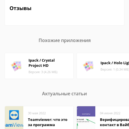
Отзывы
Похожие приложения
Ipack / Crystal
Ipack / Holo Li
Project HD
Версия: 1 (0.34 МБ
Версия: 3 (4.26 МБ)
Актуальные статьи
30 мая 2022
04 июня 2022
Teamviewer: что это
Верифициров
за программа
контакт в Вай