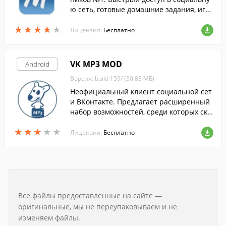
ю сеть, готовые домашние задания, игр
ы, конкурсы, онлайн консультации учит
★
★
★
★
★
★
★
★
★
★
елей.
Лицензия:
Бесплатно
VK MP3 MOD
Android
Версия: build 159/ (30.83 МБ)
Неофициальный клиент социальной сет
и ВКонтакте. Предлагает расширенный
набор возможностей, среди которых ска
чивание музыки и богатые возможности
★
★
★
★
★
★
★
★
★
★
кастомизации.
Лицензия:
Бесплатно
Все файлы предоставленные на сайте —
оригинальные, мы не переупаковываем и не
изменяем файлы.