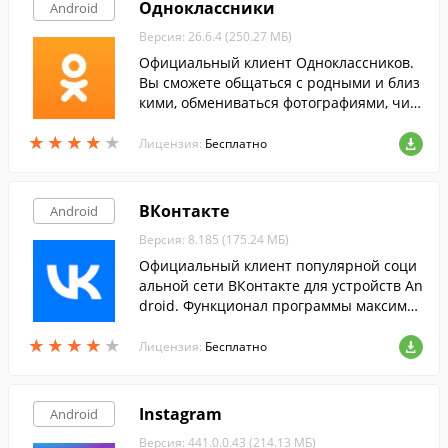
Одноклассники
Android
Версия: 26.6.4 (250.27 МБ)
Официальный клиент Одноклассников.
Вы сможете общаться с родными и близ
кими, обмениваться фотографиями, чит
ать ленту событий на их страницах, осу
★
★
★
★
★
★
★
★
★
★
ществлять бесплатные звонки через ин
Лицензия:
Бесплатно
тернет.
ВКонтакте
Android
Версия: 8.185 (175.24 МБ)
Официальный клиент популярной соци
альной сети ВКонтакте для устройств An
droid. Функционал программы максимал
ьно приближен к возможностям сайта.
★
★
★
★
★
★
★
★
★
★
Лицензия:
Бесплатно
Instagram
Android
Версия: 441.0.0.43 (214.13 МБ)