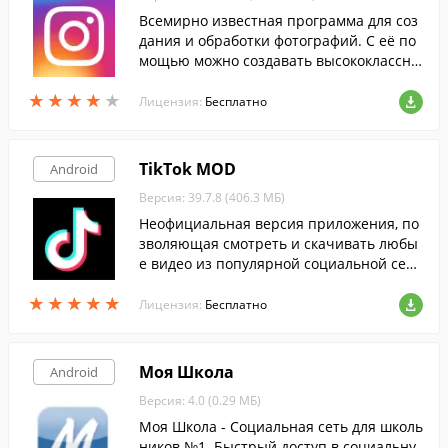
Всемирно известная программа для соз
дания и обработки фотографий. С её по
мощью можно создавать высококлассны
е снимки и накладывать на них огромно
★
★
★
★
★
★
★
★
★
★
е количество бесплатных фильтров и эф
Лицензия:
Бесплатно
фектов.
TikTok MOD
Android
Версия: 39.7.8 (406.3 МБ)
Неофициальная версия приложения, по
зволяющая смотреть и скачивать любы
е видео из популярной социальной сет
и, совершенно бесплатно и без реклам
★
★
★
★
★
★
★
★
★
★
ы.
Лицензия:
Бесплатно
Моя Школа
Android
Версия: 4.0 (0.29 МБ)
Моя Школа - Социальная сеть для школь
ников №1. Быстрый доступ в социальну