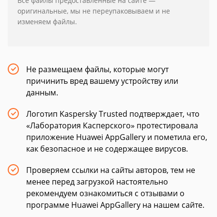
Все файлы предоставленные на сайте —
оригинальные, мы не переупаковываем и не
изменяем файлы.
Не размещаем файлы, которые могут
причинить вред вашему устройству или
данным.
Логотип Kaspersky Trusted подтверждает, что
«Лаборатория Касперского» протестировала
приложение Huawei AppGallery и пометила его,
как безопасное и не содержащее вирусов.
Проверяем ссылки на сайты авторов, тем не
менее перед загрузкой настоятельно
рекомендуем ознакомиться с отзывами о
программе Huawei AppGallery на нашем сайте.