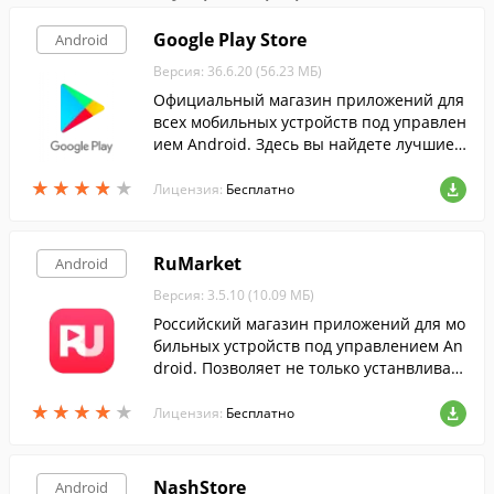
Google Play Store
Android
Версия: 36.6.20 (56.23 МБ)
Официальный магазин приложений для
всех мобильных устройств под управлен
ием Android. Здесь вы найдете лучшие
игры, программы, обои, а также многое
★
★
★
★
★
★
★
★
★
★
другое.
Лицензия:
Бесплатно
RuMarket
Android
Версия: 3.5.10 (10.09 МБ)
Российский магазин приложений для мо
бильных устройств под управлением An
droid. Позволяет не только устанвливат
ь, но и с удобством управлять установле
★
★
★
★
★
★
★
★
★
★
нным ПО.
Лицензия:
Бесплатно
NashStore
Android