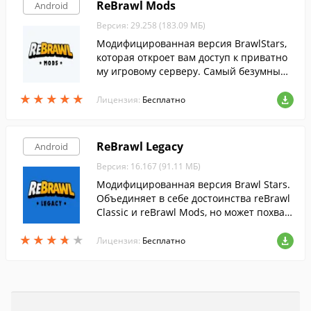
ReBrawl Mods
Android
Версия: 29.258 (183.09 МБ)
Модифицированная версия BrawlStars,
которая откроет вам доступ к приватно
му игровому серверу. Самый безумный
сервер от reBrawl, с полностью изменен
★
★
★
★
★
★
★
★
★
★
ным балансом.
Лицензия:
Бесплатно
ReBrawl Legacy
Android
Версия: 16.167 (91.11 МБ)
Модифицированная версия Brawl Stars.
Объединяет в себе достоинства reBrawl
Classic и reBrawl Mods, но может похвас
таться поддержкой устаревших и слабы
★
★
★
★
★
★
★
★
★
★
х мобильных устройств.
Лицензия:
Бесплатно