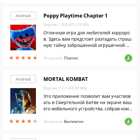
Poppy Playtime Chapter 1
Android
Версия: 1.0.8 (612.73 МБ)
Отличная игра для любителей хорроро
в. Здесь вам предстоит разгадать страш
ную тайну заброшенной игрушечной фа
брики и спастись от жуткого монстра, сл
★
★
★
★
★
★
★
★
★
★
едующего за вами по пятам.
Лицензия:
Платно
MORTAL KOMBAT
Android
Версия: 7.2.1 (43.83 МБ)
Это приложение позволит вам участвов
ать в Смертельной Битве на экране ваш
его мобильного устройства, собрав кома
нду лучших бойцов и сойдясь с врагом в
★
★
★
★
★
★
★
★
★
★
жестоких битвах 3 на 3.
Лицензия:
Бесплатно