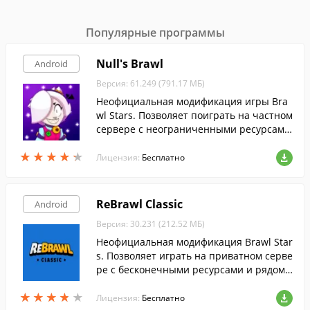
Популярные программы
Null's Brawl
Android
Версия: 61.249 (791.17 МБ)
Неофициальная модификация игры Bra
wl Stars. Позволяет поиграть на частном
сервере с неограниченными ресурсами,
а также поддержкой читов, без риска по
★
★
★
★
★
★
★
★
★
★
лучить бан.
Лицензия:
Бесплатно
ReBrawl Classic
Android
Версия: 30.231 (212.52 МБ)
Неофициальная модификация Brawl Star
s. Позволяет играть на приватном серве
ре с бесконечными ресурсами и рядом
других приятных улучшений.
★
★
★
★
★
★
★
★
★
★
Лицензия:
Бесплатно