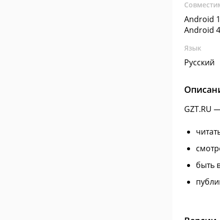
Совмести
Android 1
Android 4
Язык
Русский
Описан
GZT.RU —
читат
смотр
быть 
публи