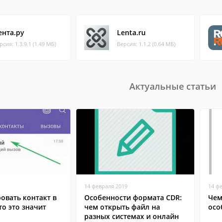
ента.ру
Lenta.ru
рсия: 1.3.9.1 (1.49 МБ)
Версия: 1.1.2 (0.64 МБ)
Актуальные статьи
14 февраля 2019
14 ф
овать контакт в
Особенности формата CDR:
Чем
то это значит
чем открыть файл на
осо
разных системах и онлайн