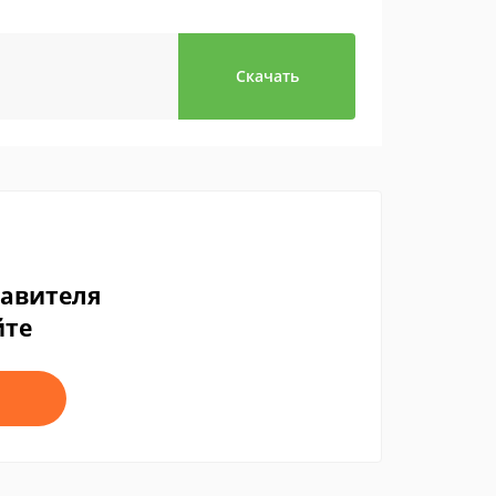
Скачать
тавителя
йте