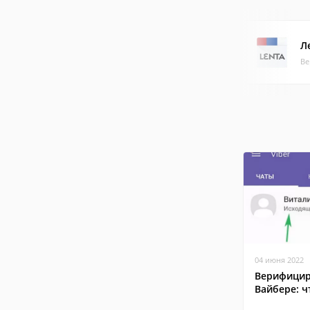
Л
Ве
04 июня 2022
Верифицир
Вайбере: ч