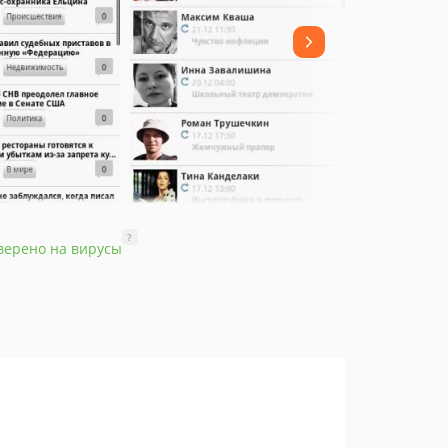
?
верено на вирусы