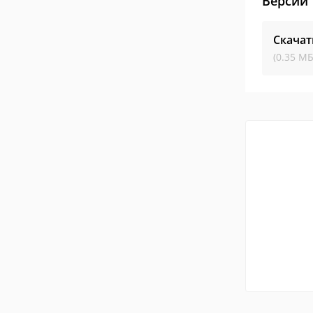
Версии
Скачат
(0.35 МБ