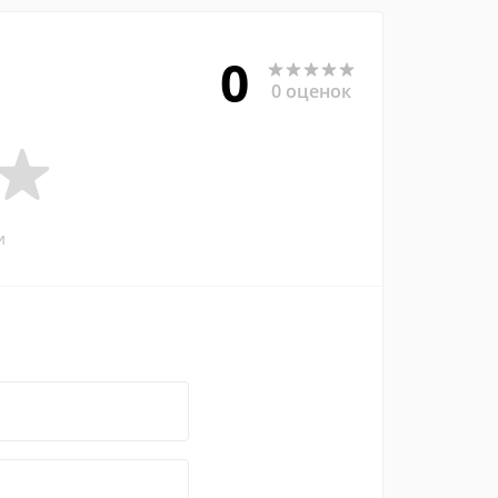
0
0 оценок
и