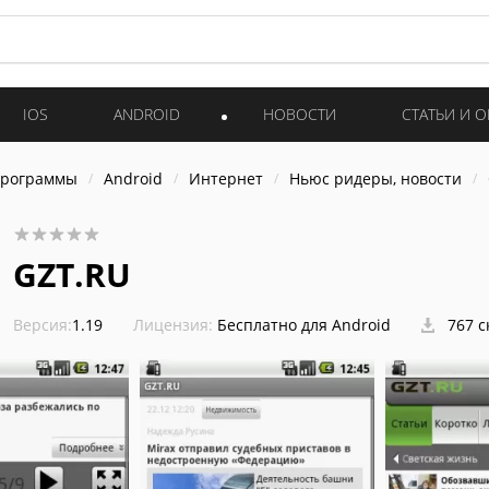
IOS
ANDROID
НОВОСТИ
СТАТЬИ И 
программы
Android
Интернет
Ньюс ридеры, новости
GZT.RU
Версия:
1.19
Лицензия:
Бесплатно для Android
767 с