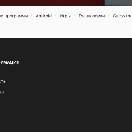
ые программы
Android
Игры
Головоломки
Guess the
РМАЦИЯ
кты
ма