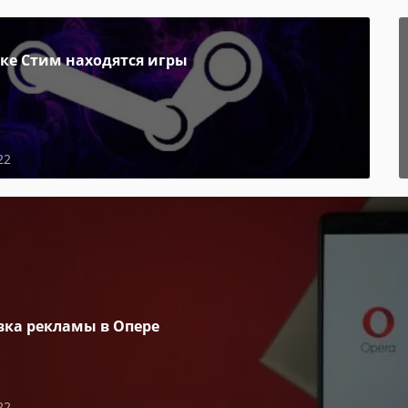
пке Стим находятся игры
22
вка рекламы в Опере
22