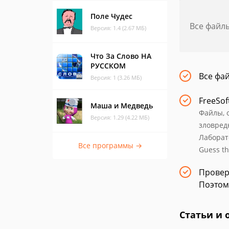
Поле Чудес
Все файл
Версия: 1.4 (2.67 МБ)
Что За Слово НА
РУССКОМ
Все фа
Версия: 1 (3.26 МБ)
FreeSof
Маша и Медведь
Файлы, 
Версия: 1.29 (4.22 МБ)
зловред
Лаборат
Все программы →
Guess th
Провер
Поэтом
Статьи и 