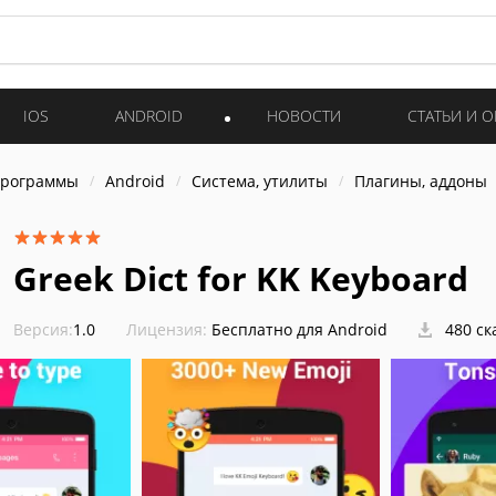
IOS
ANDROID
НОВОСТИ
СТАТЬИ И 
программы
Android
Система, утилиты
Плагины, аддоны
Greek Dict for KK Keyboard
Версия:
1.0
Лицензия:
Бесплатно для Android
480 ск