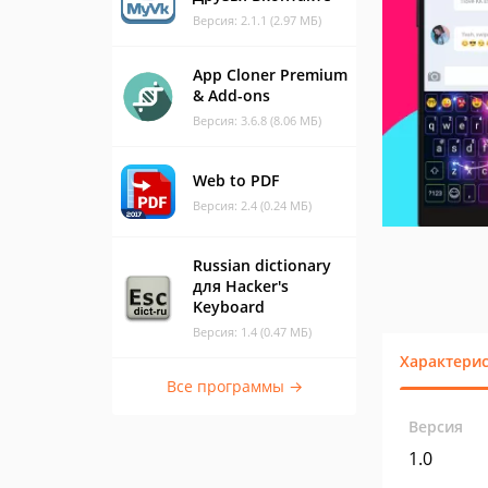
Версия: 2.1.1 (2.97 МБ)
App Cloner Premium
& Add-ons
Версия: 3.6.8 (8.06 МБ)
Web to PDF
Версия: 2.4 (0.24 МБ)
Russian dictionary
для Hacker's
Keyboard
Версия: 1.4 (0.47 МБ)
Характери
Все программы →
Версия
1.0