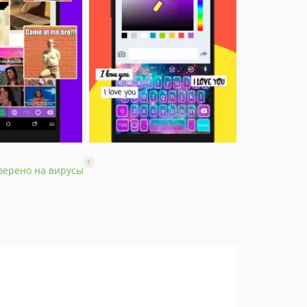
?
верено на вирусы