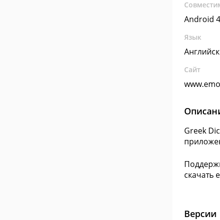
Совмести
Android 4
Язык
Английс
Сайт
www.emoj
Описан
Greek Di
приложен
Поддержк
скачать 
Версии