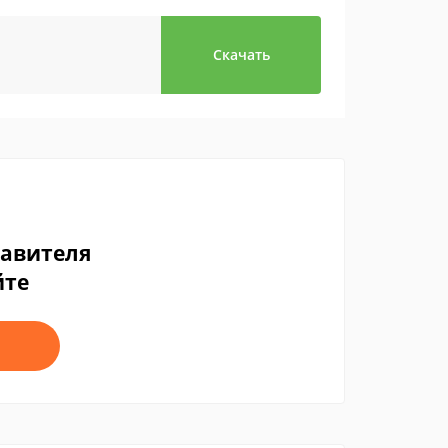
Скачать
тавителя
йте