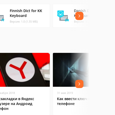
Finnish Dict for KK
Danish Dict for KK
Keyboard
Keyboard
Версия: 1.0 (1.55 МБ)
Версия: 1.0 (1.27 МБ)
екабря 2018
31 мая 2019
 закладки в Яндекс
Как ввести ключ в Steam на
узере на Андроид
телефоне
ефон