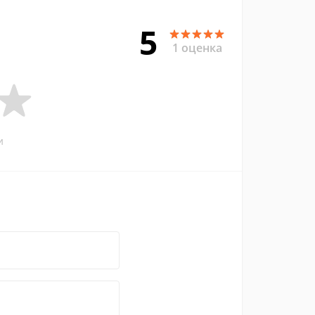
5
1 оценка
и