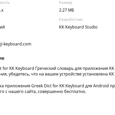
мость
Размер
.x
2.27 МБ
Разработчик
кий
KK Keyboard Studio
i-keyboard.com
ие
ct for KK Keyboard Греческий словарь для приложения KK
ия, убедитесь, что на вашем устройстве установлена KK
а приложения Greek Dict for KK Keyboard для Android п
его с нашего сайта, совершенно бесплатно.