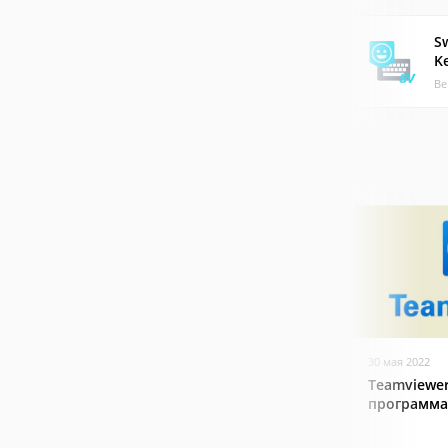
Sw
K
Ве
30 мая 2022
Teamviewer
программа