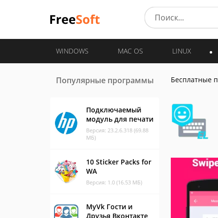
WINDOWS
MAC OS
LINUX
Популярные программы
Бесплатные 
Подключаемый
модуль для печати
Версия: 23.2.6.318 (69.88
МБ)
10 Sticker Packs for
WA
Версия: 1.0 (16.53 МБ)
MyVk Гости и
Друзья Вконтакте