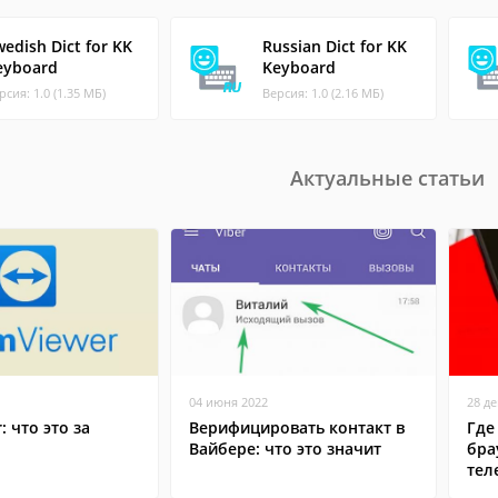
edish Dict for KK
Russian Dict for KK
eyboard
Keyboard
рсия: 1.0 (1.35 МБ)
Версия: 1.0 (2.16 МБ)
Актуальные статьи
04 июня 2022
28 д
: что это за
Верифицировать контакт в
Где
Вайбере: что это значит
бра
тел