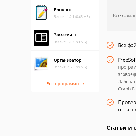
Блокнот
Все файл
Версия: 1.2.1 (0.65 МБ)
Заметки++
Версия: 1.1 (0.94 МБ)
Все фа
FreeSof
Организатор
Програм
Версия: 2.6 (5.99 МБ)
зловред
Лаборат
Все программы →
Graph Pa
Провер
ознако
Статьи и 