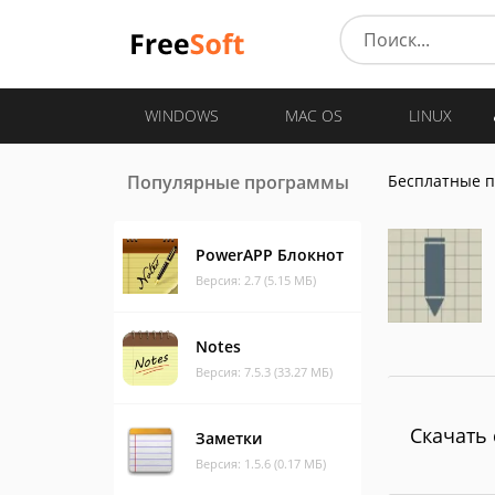
WINDOWS
MAC OS
LINUX
Популярные программы
Бесплатные 
PowerAPP Блокнот
Версия: 2.7 (5.15 МБ)
Notes
Версия: 7.5.3 (33.27 МБ)
Скачать 
Заметки
Версия: 1.5.6 (0.17 МБ)