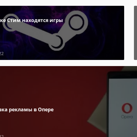
пке Стим находятся игры
22
вка рекламы в Опере
22