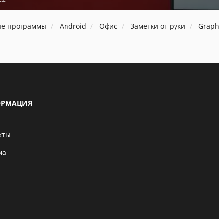
ые программы
Android
Офис
Заметки от руки
Graph
РМАЦИЯ
кты
ма