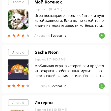
Мой Котенок
Android
Версия: 3 (0.04 МБ)
Игра посвящается всем любителям пуш
истой живности. Если вы по какой-то пр
ичине не можете завести котёнка, то мо
жете поухаживать за виртуальной зверу
★
★
★
★
★
★
★
★
★
★
шкой.
Лицензия:
Бесплатно
Gacha Neon
Android
Версия: 1.7 (165.4 МБ)
Мобильная игра, в которой вам предсто
ит создавать собственных мультяшных
персонажей в аниме-стиле. Позволиет н
е только развить творческие навыки, но
★
★
★
★
★
★
★
★
★
★
и создать класный аватар для соцсетей.
Лицензия:
Бесплатно
Интерны
Android
Версия: 1.6.1 (0.55 МБ)