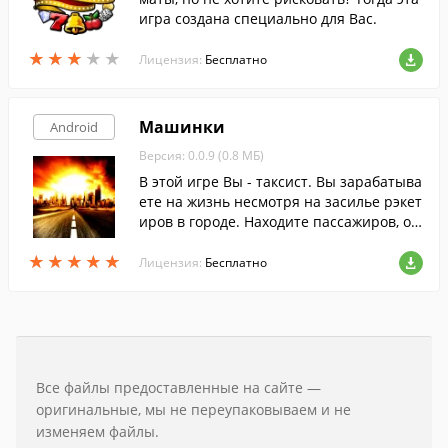
игра создана специально для Вас.
★
★
★
★
★
★
★
★
★
★
Лицензия:
Бесплатно
Машинки
Android
Версия: 0.0.9 (0.8 МБ)
В этой игре Вы - таксист. Вы зарабатыва
ете на жизнь несмотря на засилье рэкет
иров в городе. Находите пассажиров, от
возите их по нужным адресам, но избега
★
★
★
★
★
★
★
★
★
★
йте бандитов.
Лицензия:
Бесплатно
Все файлы предоставленные на сайте —
оригинальные, мы не переупаковываем и не
изменяем файлы.