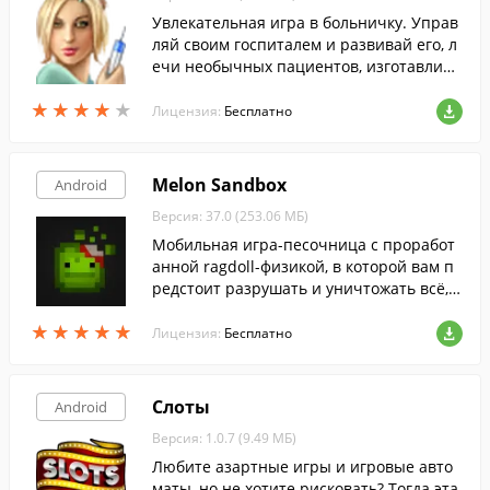
Увлекательная игра в больничку. Управ
ляй своим госпиталем и развивай его, л
ечи необычных пациентов, изготавлива
й лекарства, и покупай машины и верто
★
★
★
★
★
★
★
★
★
★
леты, отправляй их на вызовы.
Лицензия:
Бесплатно
Melon Sandbox
Android
Версия: 37.0 (253.06 МБ)
Мобильная игра-песочница с проработ
анной ragdoll-физикой, в которой вам п
редстоит разрушать и уничтожать всё, ч
то видите, используя огромную библиот
★
★
★
★
★
★
★
★
★
★
еку доступных объектов.
Лицензия:
Бесплатно
Слоты
Android
Версия: 1.0.7 (9.49 МБ)
Любите азартные игры и игровые авто
маты, но не хотите рисковать? Тогда эта