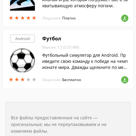
хватывающую атмосферу погони.
★
★
★
★
★
★
★
★
★
★
Лицензия:
Платно
Футбол
Android
Версия: 1.5 (0.35 МБ)
Футбольный симулятор для Android. Пр
иведите свою команду к победе на чемп
ионате мира. Дважды щелкните по мест
у, куда вы хотите направить мяч.
★
★
★
★
★
★
★
★
★
★
Лицензия:
Бесплатно
Все файлы предоставленные на сайте —
оригинальные, мы не переупаковываем и не
изменяем файлы.