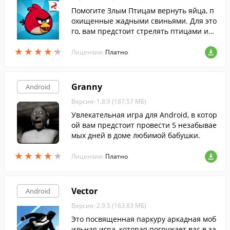
Помогите Злым Птицам вернуть яйца, п
охищенные жадными свиньями. Для это
го, вам предстоит стрелять птицами из
рогатки, уничтожая свиней.
★
★
★
★
★
★
★
★
★
★
Лицензия:
Платно
Granny
Android
Версия: 1.8.9 (187.57 МБ)
Увлекательная игра для Android, в котор
ой вам предстоит провести 5 незабывае
мых дней в доме любимой бабушки.
★
★
★
★
★
★
★
★
★
★
Лицензия:
Платно
Vector
Android
Версия: 2.9.5 (163.83 МБ)
Это посвященная паркуру аркадная моб
ильная игра, которая погружает вас в за