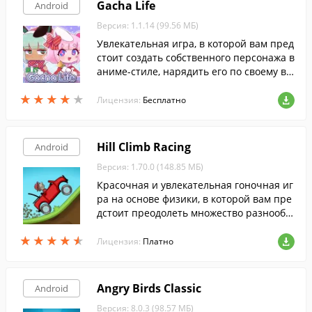
Gacha Life
Android
Версия: 1.1.14 (99.56 МБ)
Увлекательная игра, в которой вам пред
стоит создать собственного персонажа в
аниме-стиле, нарядить его по своему вк
усу и исследовать различные локации, в
★
★
★
★
★
★
★
★
★
★
заимодействуя с другими персонажами.
Лицензия:
Бесплатно
Hill Climb Racing
Android
Версия: 1.70.0 (148.85 МБ)
Красочная и увлекательная гоночная иг
ра на основе физики, в которой вам пре
дстоит преодолеть множество разнообр
азных трасс.
★
★
★
★
★
★
★
★
★
★
Лицензия:
Платно
Angry Birds Classic
Android
Версия: 8.0.3 (98.57 МБ)